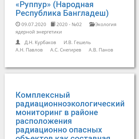
«Руппур» (Народная
Республика Бангладеш)
09.07.2020
2020 - №02
Экология
ядерной энергетики
Д.Н. Курбаков
И.В. Гешель
А.Н. Павлов
А.С. Снегирев
А.В. Панов
Комплексный
радиационноэкологический
мониторинг в районе
расположения
радиационно опасных
объектов как составная