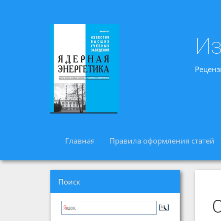
Из
Реценз
Главная
Правила оформления статей
Поиск