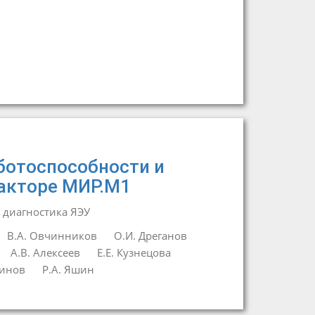
ботоспособности и
еакторе МИР.М1
 диагностика ЯЭУ
В.А. Овчинников
О.И. Дреганов
А.В. Алексеев
Е.Е. Кузнецова
динов
Р.А. Яшин