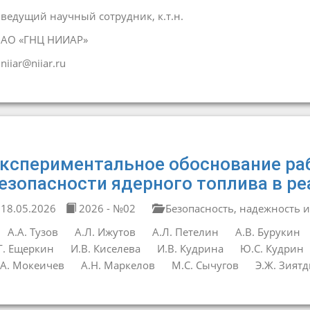
ведущий научный сотрудник, к.т.н.
АО «ГНЦ НИИАР»
niiar@niiar.ru
кспериментальное обоснование ра
езопасности ядерного топлива в р
18.05.2026
2026 - №02
Безопасность, надежность и
А.А. Тузов
А.Л. Ижутов
А.Л. Петелин
А.В. Бурукин
Г. Ещеркин
И.В. Киселева
И.В. Кудрина
Ю.С. Кудрин
А. Мокеичев
А.Н. Маркелов
М.С. Сычугов
Э.Ж. Зият