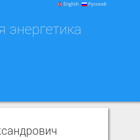
English
Русский
я энергетика
ксандрович