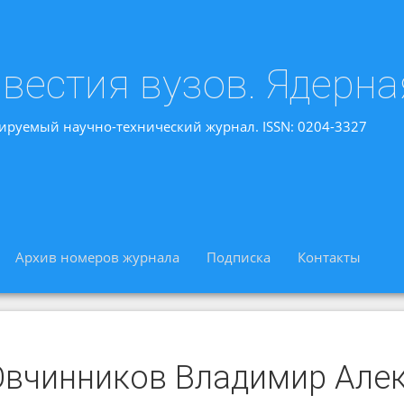
вестия вузов. Ядерна
ируемый научно-технический журнал. ISSN: 0204-3327
Архив номеров журнала
Подписка
Контакты
Овчинников Владимир Але