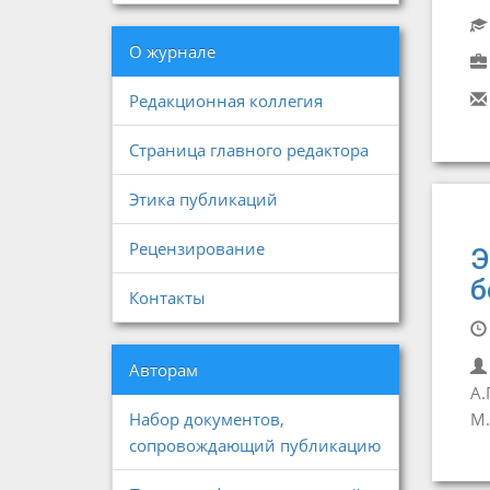
О журнале
Редакционная коллегия
Страница главного редактора
Этика публикаций
Рецензирование
Э
б
Контакты
Авторам
А.
Набор документов,
М.
сопровождающий публикацию