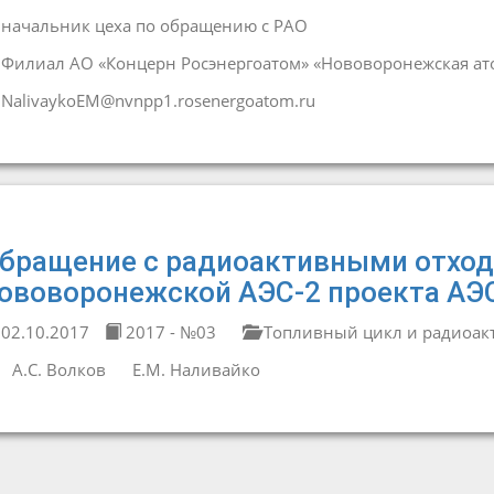
начальник цеха по обращению с РАО
Филиал АО «Концерн Росэнергоатом» «Нововоронежская ат
NalivaykoEM@nvnpp1.rosenergoatom.ru
бращение с радиоактивными отход
ововоронежской АЭС-2 проекта АЭ
02.10.2017
2017 - №03
Топливный цикл и радиоак
А.С. Волков
Е.М. Наливайко