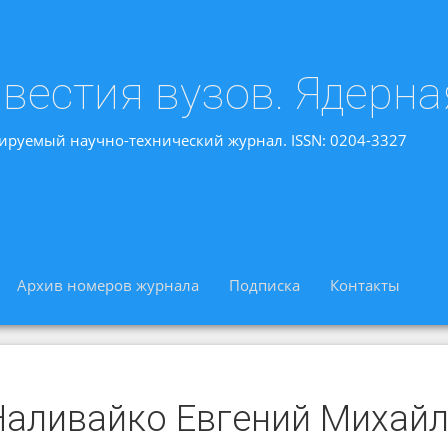
вестия вузов. Ядерна
ируемый научно-технический журнал. ISSN: 0204-3327
Архив номеров журнала
Подписка
Контакты
Наливайко Евгений Михай