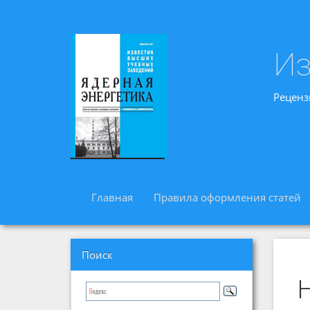
Из
Реценз
Главная
Правила оформления статей
Поиск