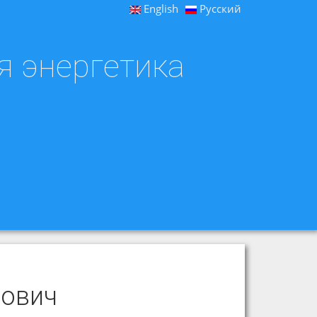
English
Русский
я энергетика
лович