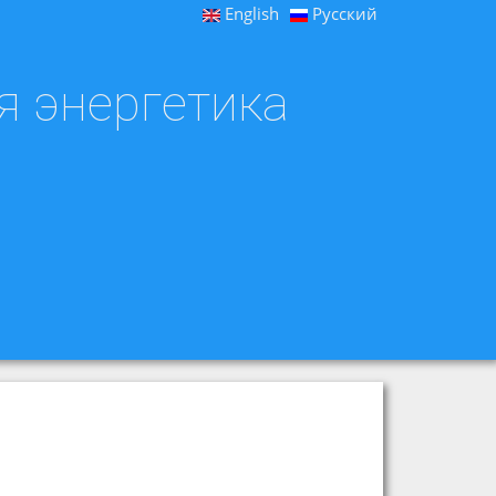
English
Русский
я энергетика