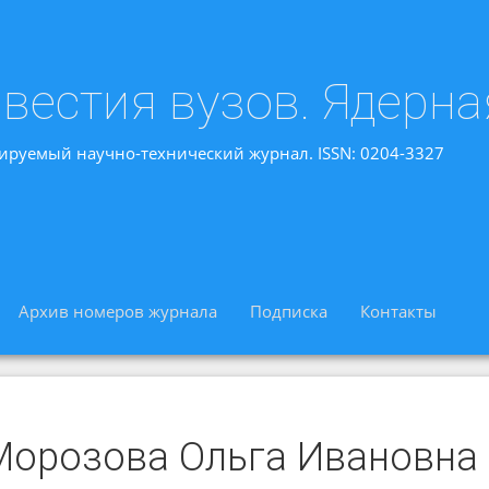
вестия вузов. Ядерна
ируемый научно-технический журнал. ISSN: 0204-3327
Архив номеров журнала
Подписка
Контакты
Морозова Ольга Ивановна