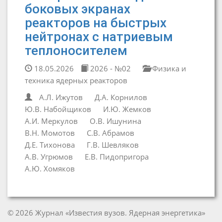
боковых экранах
реакторов на быстрых
нейтронах с натриевым
теплоносителем
18.05.2026
2026 - №02
Физика и
техника ядерных реакторов
А.Л. Ижутов
Д.А. Корнилов
Ю.В. Набойщиков
И.Ю. Жемков
А.И. Меркулов
О.В. Ишунина
В.Н. Момотов
С.В. Абрамов
Д.Е. Тихонова
Г.В. Шевляков
А.В. Угрюмов
Е.В. Пидопригора
А.Ю. Хомяков
© 2026 Журнал «Известия вузов. Ядерная энергетика»