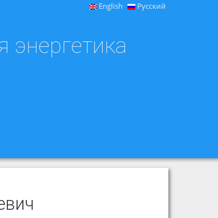
English
Русский
я энергетика
евич