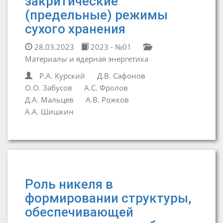
закритические
(предельные) режимы
сухого хранения
28.03.2023
2023 - №01
Материалы и ядерная энергетика
Р.А. Курский
Д.В. Сафонов
О.О. Забусов
А.С. Фролов
Д.А. Мальцев
А.В. Рожков
А.А. Шишкин
Роль никеля в
формировании структуры,
обеспечивающей