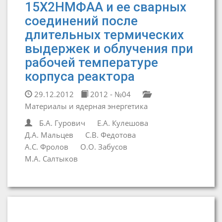
15Х2НМФАА и ее сварных
соединений после
длительных термических
выдержек и облучения при
рабочей температуре
корпуса реактора
29.12.2012
2012 - №04
Материалы и ядерная энергетика
Б.А. Гурович
Е.А. Кулешова
Д.А. Мальцев
С.В. Федотова
А.С. Фролов
О.О. Забусов
М.А. Салтыков