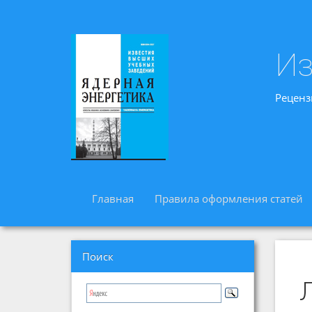
Из
Реценз
Главная
Правила оформления статей
Поиск