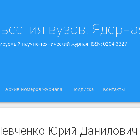
вестия вузов. Ядерна
ируемый научно-технический журнал. ISSN: 0204-3327
Архив номеров журнала
Подписка
Контакты
Левченко Юрий Данилович