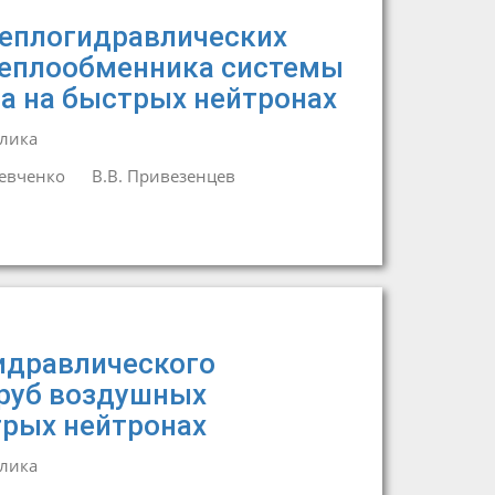
еплогидравлических
теплообменника системы
а на быстрых нейтронах
лика
евченко
В.В. Привезенцев
идравлического
труб воздушных
трых нейтронах
лика