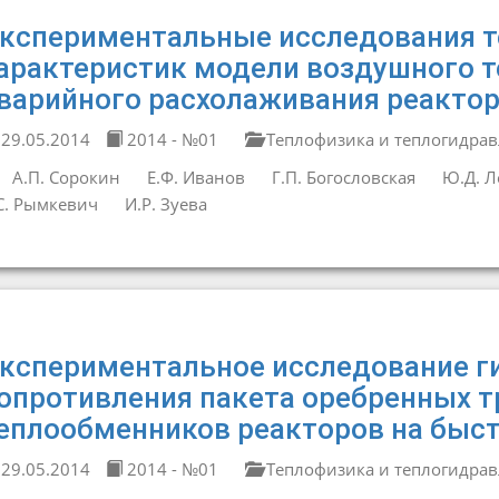
кспериментальные исследования т
арактеристик модели воздушного 
варийного расхолаживания реактор
29.05.2014
2014 - №01
Теплофизика и теплогидрав
А.П. Сорокин
Е.Ф. Иванов
Г.П. Богословская
Ю.Д. Л
С. Рымкевич
И.Р. Зуева
кспериментальное исследование г
опротивления пакета оребренных 
еплообменников реакторов на быс
29.05.2014
2014 - №01
Теплофизика и теплогидрав