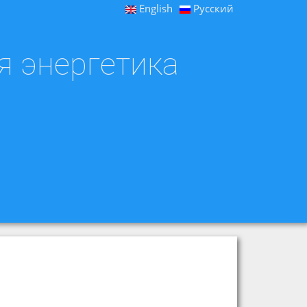
English
Русский
я энергетика