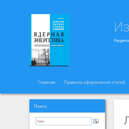
Из
Реценз
Главная
Правила оформления статей
Поиск