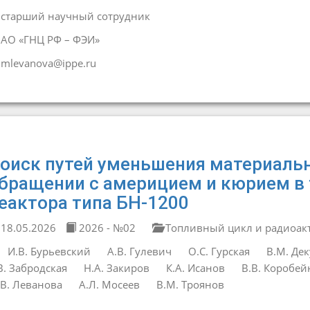
старший научный сотрудник
АО «ГНЦ РФ – ФЭИ»
mlevanova@ippe.ru
оиск путей уменьшения материаль
бращении с америцием и кюрием в
еактора типа БН-1200
18.05.2026
2026 - №02
Топливный цикл и радиоак
И.В. Бурьевский
А.В. Гулевич
О.С. Гурская
В.М. Дек
В. Забродская
Н.А. Закиров
К.А. Исанов
В.В. Коробе
В. Леванова
А.Л. Мосеев
В.М. Троянов