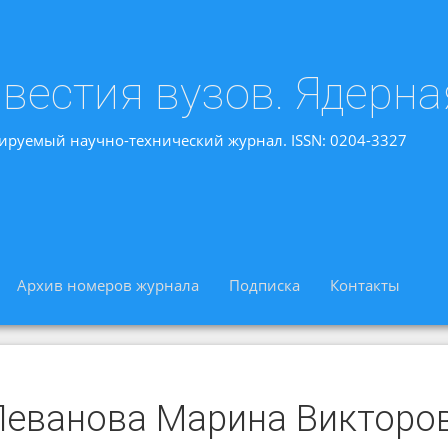
вестия вузов. Ядерна
ируемый научно-технический журнал. ISSN: 0204-3327
Архив номеров журнала
Подписка
Контакты
Леванова Марина Викторо