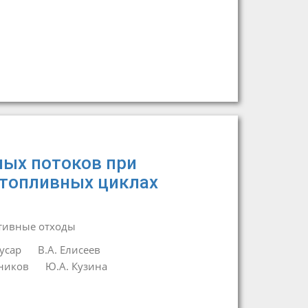
ных потоков при
 топливных циклах
тивные отходы
усар
В.А. Елисеев
йников
Ю.А. Кузина