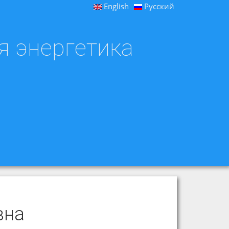
English
Русский
я энергетика
вна