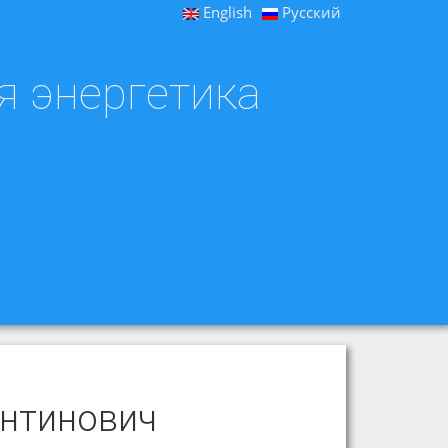
English
Русский
я энергетика
антинович