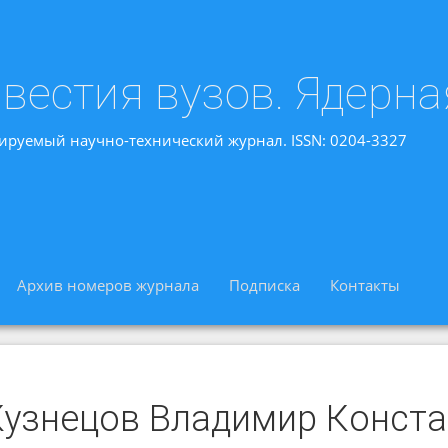
вестия вузов. Ядерна
ируемый научно-технический журнал. ISSN: 0204-3327
Архив номеров журнала
Подписка
Контакты
Кузнецов Владимир Конст