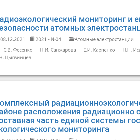
адиоэкологический мониторинг и е
езопасности атомных электростан
08.12.2021
2021 - №04
Атомные электростанции
С.В. Фесенко
Н.И. Санжарова
Е.И. Карпенко
Н.Н. И
Н. Цыгвинцев
омплексный радиационноэкологиче
айоне расположения радиационно 
оставная часть единой системы го
кологического мониторинга