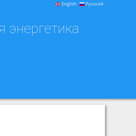
English
Русский
я энергетика