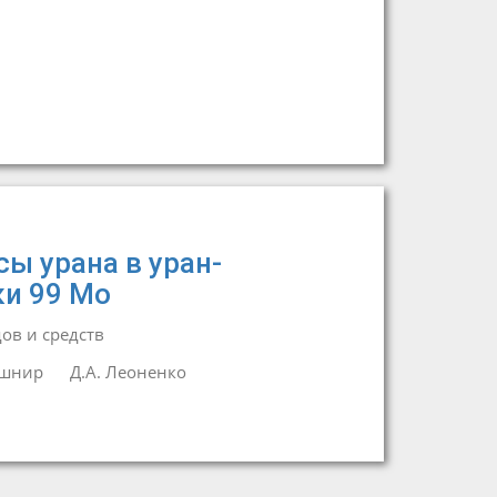
ы урана в уран-
и 99 Mo
в и средств
ушнир
Д.А. Леоненко