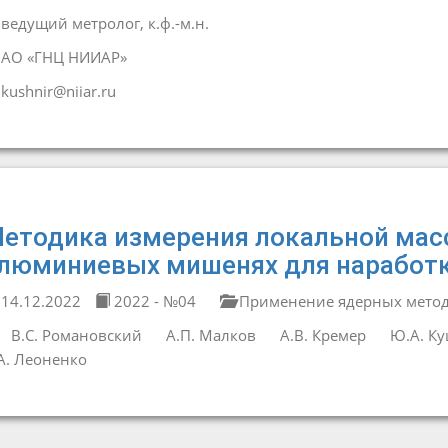
ведущий метролог, к.ф.-м.н.
АО «ГНЦ НИИАР»
kushnir@niiar.ru
етодика измерения локальной масс
люминиевых мишенях для наработк
14.12.2022
2022 - №04
Применение ядерных методо
В.С. Романовский
А.П. Малков
А.В. Кремер
Ю.А. К
А. Леоненко