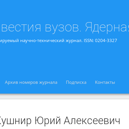
вестия вузов. Ядерна
ируемый научно-технический журнал. ISSN: 0204-3327
Архив номеров журнала
Подписка
Контакты
Кушнир Юрий Алексеевич