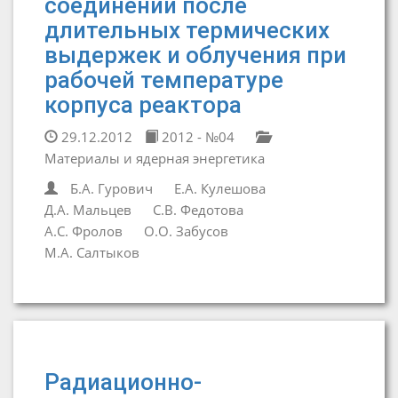
соединений после
длительных термических
выдержек и облучения при
рабочей температуре
корпуса реактора
29.12.2012
2012 - №04
Материалы и ядерная энергетика
Б.А. Гурович
Е.А. Кулешова
Д.А. Мальцев
С.В. Федотова
А.С. Фролов
О.О. Забусов
М.А. Салтыков
Радиационно-