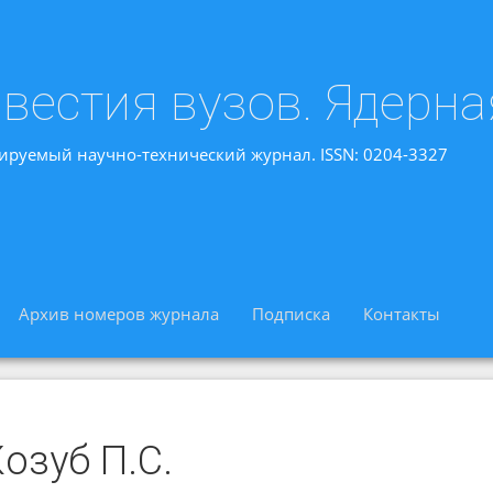
вестия вузов. Ядерна
ируемый научно-технический журнал. ISSN: 0204-3327
Архив номеров журнала
Подписка
Контакты
озуб П.С.