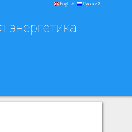
English
Русский
я энергетика