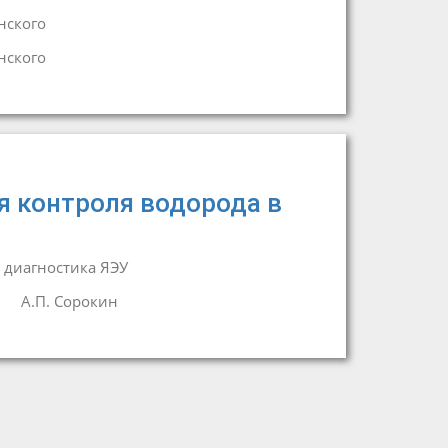
нского
нского
 контроля водорода в
 диагностика ЯЭУ
А.П. Сорокин