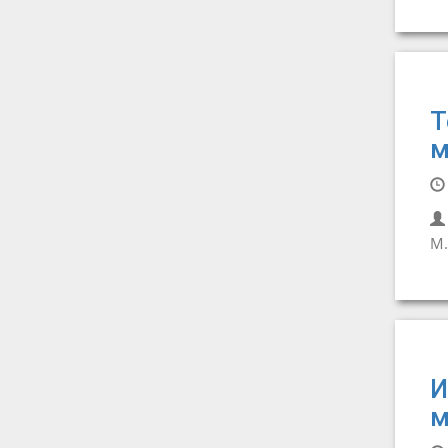
Т
м
М.
И
м