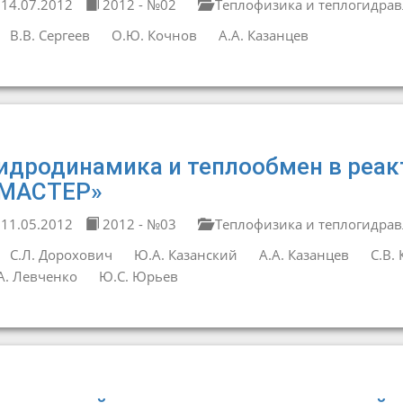
14.07.2012
2012 - №02
Теплофизика и теплогидрав
В.В. Сергеев
О.Ю. Кочнов
А.А. Казанцев
идродинамика и теплообмен в реак
МАСТЕР»
11.05.2012
2012 - №03
Теплофизика и теплогидрав
С.Л. Дорохович
Ю.А. Казанский
А.А. Казанцев
С.В.
А. Левченко
Ю.С. Юрьев