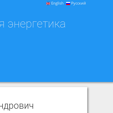
English
Русский
я энергетика
ндрович