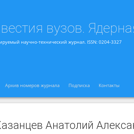
вестия вузов. Ядерна
ируемый научно-технический журнал. ISSN: 0204-3327
Архив номеров журнала
Подписка
Контакты
Казанцев Анатолий Алекса