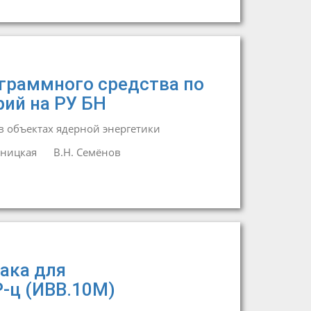
граммного средства по
ий на РУ БН
 объектах ядерной энергетики
тницкая
В.Н. Семёнов
ака для
-ц (ИВВ.10М)