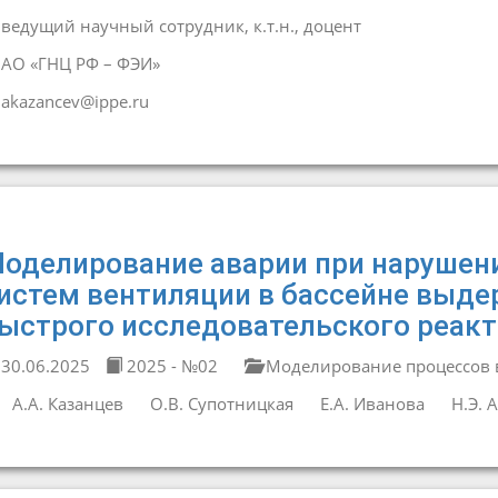
ведущий научный сотрудник, к.т.н., доцент
АО «ГНЦ РФ – ФЭИ»
akazancev@ippe.ru
оделирование аварии при нарушени
истем вентиляции в бассейне выд
ыстрого исследовательского реак
30.06.2025
2025 - №02
Моделирование процессов в
А.А. Казанцев
О.В. Супотницкая
Е.А. Иванова
Н.Э. 