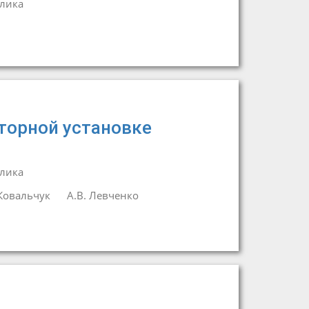
лика
торной установке
лика
 Ковальчук
А.В. Левченко