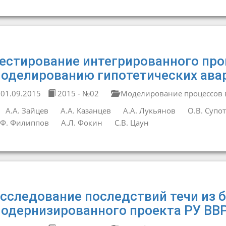
естирование интегрированного про
оделированию гипотетических авар
01.09.2015
2015 - №02
Моделирование процессов в
А.А. Зайцев
А.А. Казанцев
А.А. Лукьянов
О.В. Супо
Ф. Филиппов
А.Л. Фокин
С.В. Цаун
сследование последствий течи из б
одернизированного проекта РУ ВВР