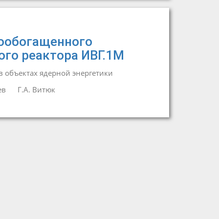
ообогащенного
ого реактора ИВГ.1М
 объектах ядерной энергетики
ев
Г.А. Витюк