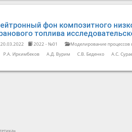
ейтронный фон композитного низк
ранового топлива исследовательск
20.03.2022
2022 - №01
Моделирование процессов в
Р.А. Иркимбеков
А.Д. Вурим
С.В. Беденко
А.С. Сура
гетика»