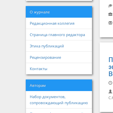
О журнале
Редакционная коллегия
Страница главного редактора
Этика публикаций
Рецензирование
П
э
Контакты
В
Авторам
Набор документов,
С.
сопровождающий публикацию