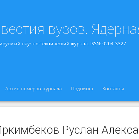
вестия вузов. Ядерна
ируемый научно-технический журнал. ISSN: 0204-3327
Архив номеров журнала
Подписка
Контакты
Иркимбеков Руслан Алекс