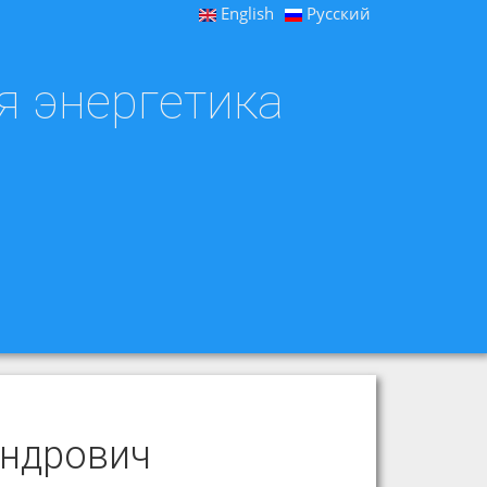
English
Русский
я энергетика
андрович