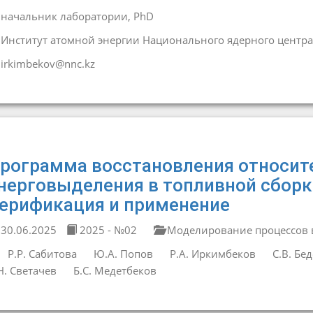
начальник лаборатории, PhD
Институт атомной энергии Национального ядерного центра
irkimbekov@nnc.kz
рограмма восстановления относит
нерговыделения в топливной сборк
ерификация и применение
30.06.2025
2025 - №02
Моделирование процессов в
Р.Р. Сабитова
Ю.А. Попов
Р.А. Иркимбеков
С.В. Бе
Н. Светачев
Б.С. Медетбеков