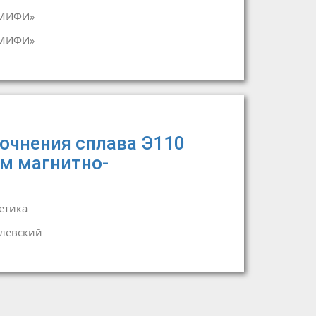
«МИФИ»
«МИФИ»
очнения сплава Э110
м магнитно-
етика
Олевский