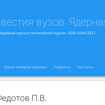
вестия вузов. Ядерна
ируемый научно-технический журнал. ISSN: 0204-3327
Архив номеров журнала
Подписка
Контакты
едотов П.В.