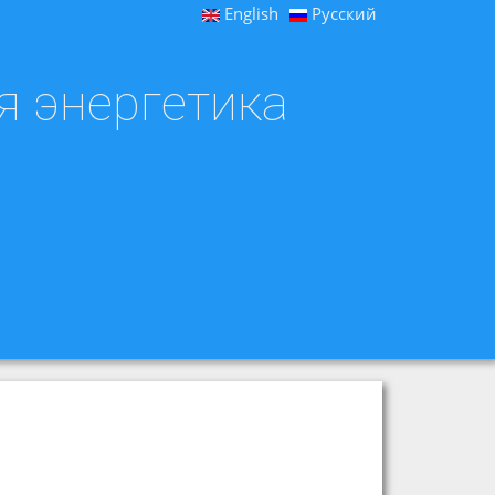
English
Русский
я энергетика