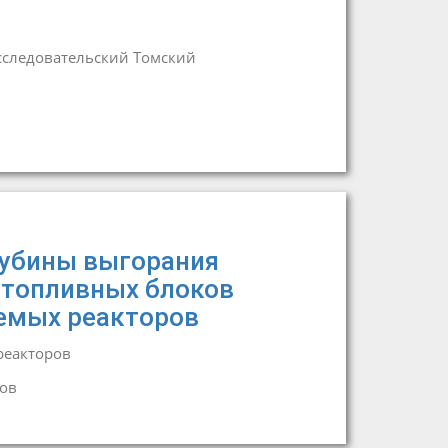
следовательский Томский
лубины выгорания
 топливных блоков
емых реакторов
реакторов
зов