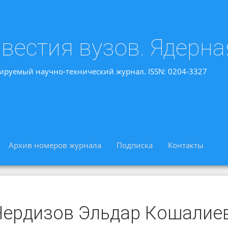
вестия вузов. Ядерна
ируемый научно-технический журнал. ISSN: 0204-3327
Архив номеров журнала
Подписка
Контакты
Чердизов Эльдар Кошалие