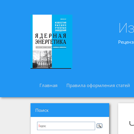
Из
Реценз
Главная
Правила оформления статей
Поиск