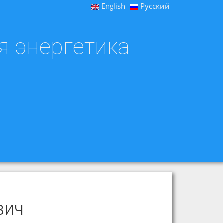
English
Русский
я энергетика
вич