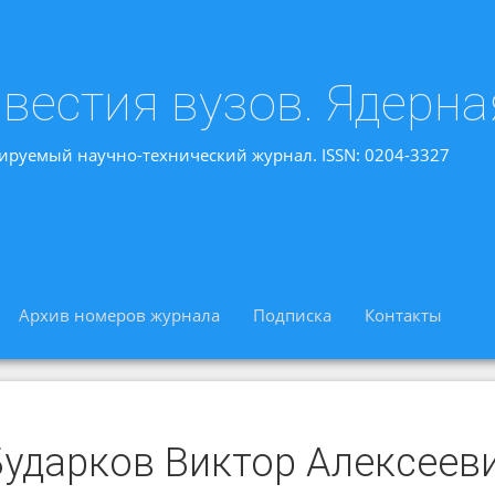
вестия вузов. Ядерна
ируемый научно-технический журнал. ISSN: 0204-3327
Архив номеров журнала
Подписка
Контакты
Бударков Виктор Алексеев