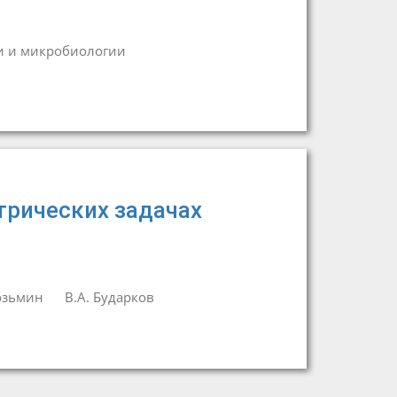
и и микробиологии
трических задачах
Козьмин
В.А. Бударков