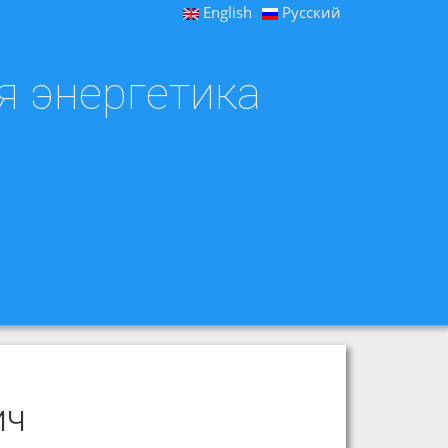
English
Русский
я энергетика
ич