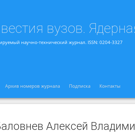
вестия вузов. Ядерна
ируемый научно-технический журнал. ISSN: 0204-3327
Архив номеров журнала
Подписка
Контакты
Баловнев Алексей Владим