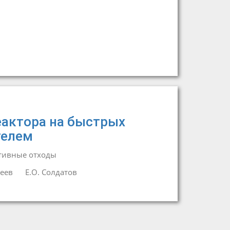
еактора на быстрых
телем
тивные отходы
сеев
Е.О. Солдатов