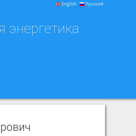
English
Русский
я энергетика
ирович