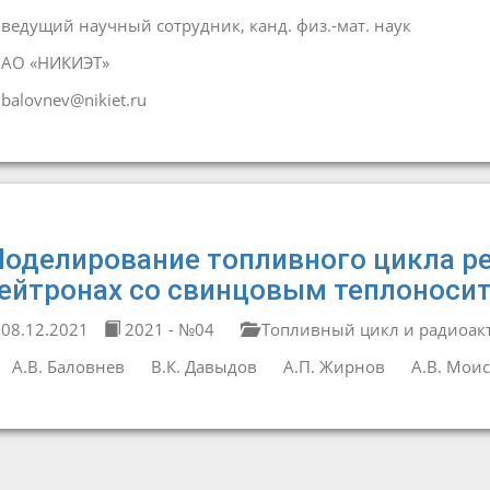
ведущий научный сотрудник, канд. физ.-мат. наук
АО «НИКИЭТ»
balovnev@nikiet.ru
оделирование топливного цикла р
ейтронах со свинцовым теплоноси
08.12.2021
2021 - №04
Топливный цикл и радиоак
А.В. Баловнев
В.К. Давыдов
А.П. Жирнов
А.В. Мои