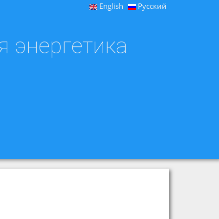
English
Русский
я энергетика