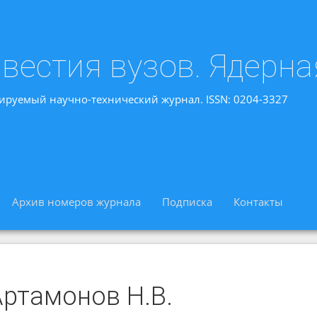
вестия вузов. Ядерна
ируемый научно-технический журнал. ISSN: 0204-3327
Архив номеров журнала
Подписка
Контакты
Артамонов Н.В.