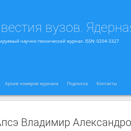
вестия вузов. Ядерна
ируемый научно-технический журнал. ISSN: 0204-3327
Архив номеров журнала
Подписка
Контакты
Апсэ Владимир Александр