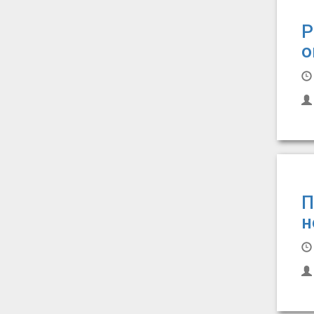
Р
о
П
н