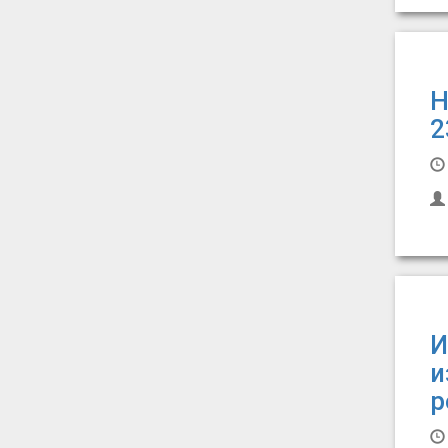
Н
2
И
и
р