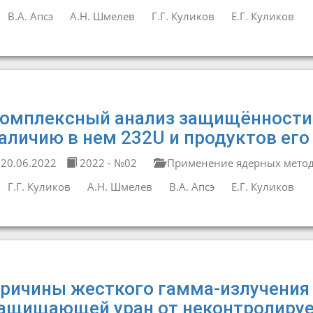
В.А. Апсэ
А.Н. Шмелев
Г.Г. Куликов
Е.Г. Куликов
омплексный анализ защищённости 
аличию в нем 232U и продуктов его
20.06.2022
2022 - №02
Применение ядерных методо
Г.Г. Куликов
А.Н. Шмелев
В.А. Апсэ
Е.Г. Куликов
ричины жесткого гамма-излучения 
ащищающей уран от неконтролируе