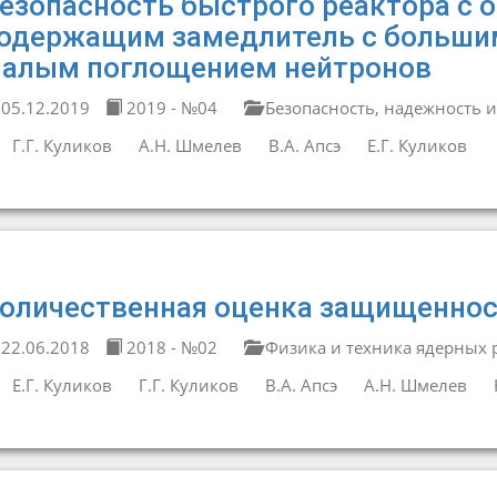
езопасность быстрого реактора с 
одержащим замедлитель с больши
алым поглощением нейтронов
05.12.2019
2019 - №04
Безопасность, надежность и
Г.Г. Куликов
А.Н. Шмелев
В.А. Апсэ
Е.Г. Куликов
оличественная оценка защищеннос
22.06.2018
2018 - №02
Физика и техника ядерных 
Е.Г. Куликов
Г.Г. Куликов
В.А. Апсэ
А.Н. Шмелев