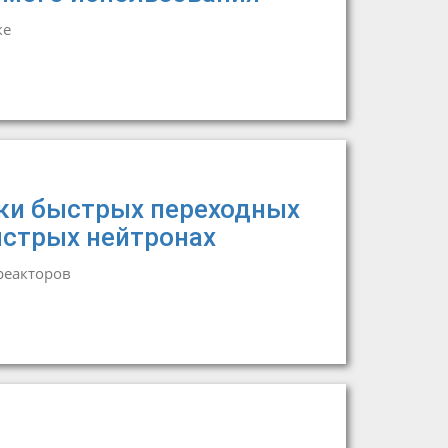
ке
ки быстрых переходных
ыстрых нейтронах
реакторов