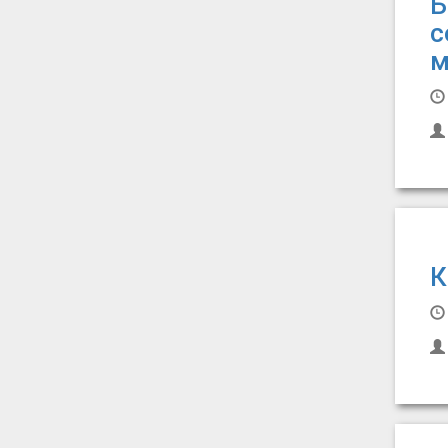
Б
с
м
К