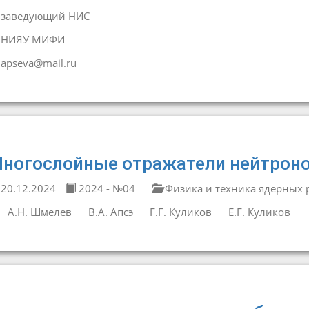
заведующий НИС
НИЯУ МИФИ
apseva@mail.ru
ногослойные отражатели нейтрон
20.12.2024
2024 - №04
Физика и техника ядерных 
А.Н. Шмелев
В.А. Апсэ
Г.Г. Куликов
Е.Г. Куликов