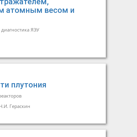
отражателем,
м атомным весом и
 диагностика ЯЭУ
ти плутония
реакторов
Н.И. Гераскин