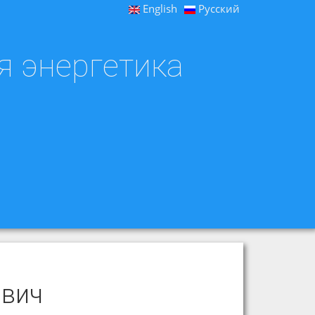
English
Русский
я энергетика
ович