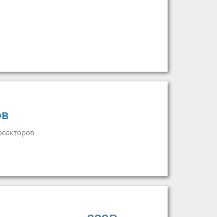
ов
реакторов