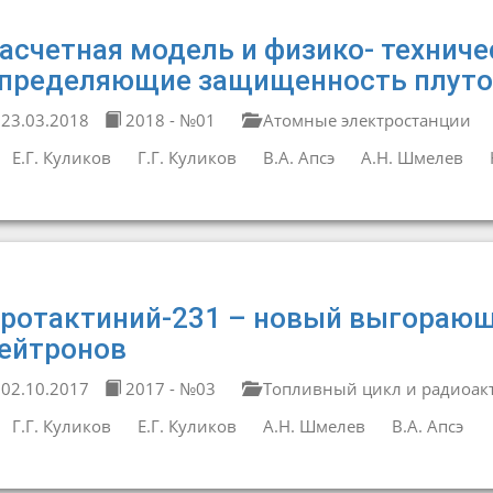
асчетная модель и физико- технич
пределяющие защищенность плуто
23.03.2018
2018 - №01
Атомные электростанции
Е.Г. Куликов
Г.Г. Куликов
В.А. Апсэ
А.Н. Шмелев
ротактиний-231 – новый выгорающ
ейтронов
02.10.2017
2017 - №03
Топливный цикл и радиоак
Г.Г. Куликов
Е.Г. Куликов
А.Н. Шмелев
В.А. Апсэ