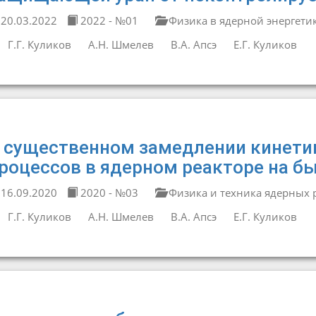
20.03.2022
2022 - №01
Физика в ядерной энергети
Г.Г. Куликов
А.Н. Шмелев
В.А. Апсэ
Е.Г. Куликов
 существенном замедлении кинети
роцессов в ядерном реакторе на б
16.09.2020
2020 - №03
Физика и техника ядерных 
Г.Г. Куликов
А.Н. Шмелев
В.А. Апсэ
Е.Г. Куликов