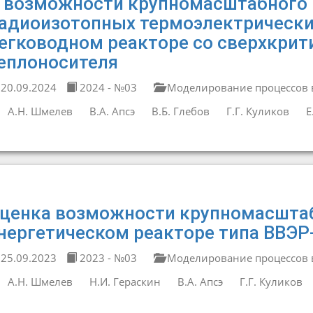
 возможности крупномасштабного 
адиоизотопных термоэлектрически
егководном реакторе со сверхкри
еплоносителя
20.09.2024
2024 - №03
Моделирование процессов в
А.Н. Шмелев
В.А. Апсэ
В.Б. Глебов
Г.Г. Куликов
Е
ценка возможности крупномасштаб
нергетическом реакторе типа ВВЭР
25.09.2023
2023 - №03
Моделирование процессов в
А.Н. Шмелев
Н.И. Гераскин
В.А. Апсэ
Г.Г. Куликов