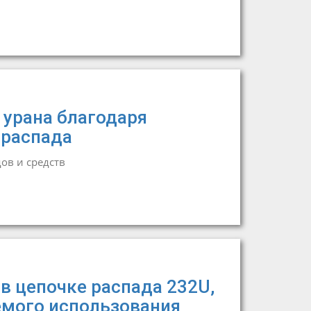
урана благодаря
 распада
в и средств
в цепочке распада 232U,
мого использования