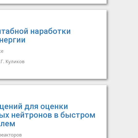
табной наработки
нергии
ке
.Г. Куликов
щений для оценки
ых нейтронов в быстром
елем
реакторов