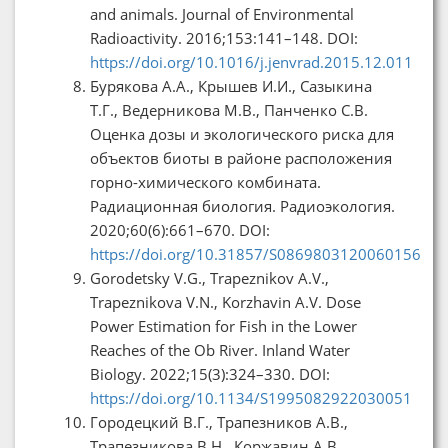
and animals. Journal of Environmental
Radioactivity. 2016;153:141–148. DOI:
https://doi.org/10.1016/j.jenvrad.2015.12.011
Бурякова А.А., Крышев И.И., Сазыкина
Т.Г., Ведерникова М.В., Панченко С.В.
Оценка дозы и экологического риска для
объектов биоты в районе расположения
горно-химического комбината.
Радиационная биология. Радиоэкология.
2020;60(6):661–670. DOI:
https://doi.org/10.31857/S0869803120060156
Gorodetsky V.G., Trapeznikov A.V.,
Trapeznikova V.N., Korzhavin A.V. Dose
Power Estimation for Fish in the Lower
Reaches of the Ob River. Inland Water
Biology. 2022;15(3):324–330. DOI:
https://doi.org/10.1134/S1995082922030051
Городецкий В.Г., Трапезников А.В.,
Трапезникова В.Н., Коржавин А.В.