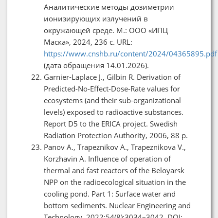
Аналитические методы дозиметрии
ионизирующих излучений в
окружающей среде. М.: ООО «ИПЦ
Маска», 2024, 236 с. URL:
https://www.cnshb.ru/content/2024/04365895.pdf
(дата обращения 14.01.2026).
Garnier-Laplace J., Gilbin R. Derivation of
Predicted-No-Effect-Dose-Rate values for
ecosystems (and their sub-organizational
levels) exposed to radioactive substances.
Report D5 to the ERICA project. Swedish
Radiation Protection Authority, 2006, 88 p.
Panov A., Trapeznikov A., Trapeznikova V.,
Korzhavin A. Influence of operation of
thermal and fast reactors of the Beloyarsk
NPP on the radioecological situation in the
cooling pond. Part 1: Surface water and
bottom sediments. Nuclear Engineering and
Technology. 2022;54(8):3034–3042. DOI: