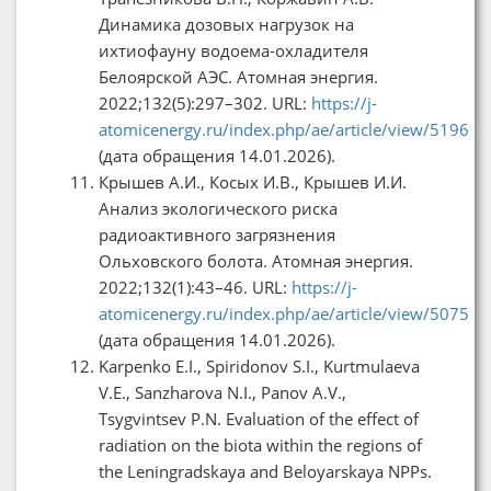
Динамика дозовых нагрузок на
ихтиофауну водоема-охладителя
Белоярской АЭС. Атомная энергия.
2022;132(5):297–302. URL:
https://j-
atomicenergy.ru/index.php/ae/article/view/5196
(дата обращения 14.01.2026).
Крышев А.И., Косых И.В., Крышев И.И.
Анализ экологического риска
радиоактивного загрязнения
Ольховского болота. Атомная энергия.
2022;132(1):43–46. URL:
https://j-
atomicenergy.ru/index.php/ae/article/view/5075
(дата обращения 14.01.2026).
Karpenko E.I., Spiridonov S.I., Kurtmulaeva
V.E., Sanzharova N.I., Panov A.V.,
Tsygvintsev P.N. Evaluation of the effect of
radiation on the biota within the regions of
the Leningradskaya and Beloyarskaya NPPs.