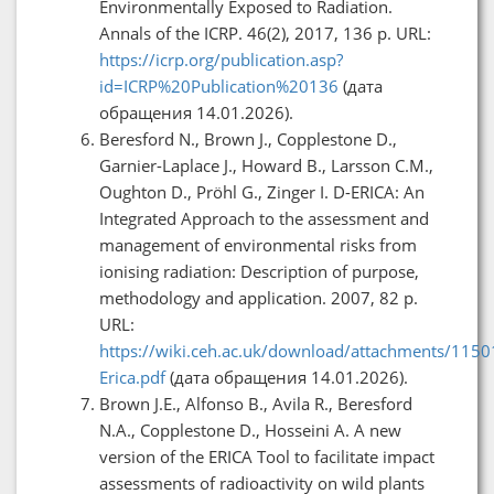
Environmentally Exposed to Radiation.
Annals of the ICRP. 46(2), 2017, 136 p. URL:
https://icrp.org/publication.asp?
id=ICRP%20Publication%20136
(дата
обращения 14.01.2026).
Beresford N., Brown J., Copplestone D.,
Garnier-Laplace J., Howard B., Larsson C.M.,
Oughton D., Pröhl G., Zinger I. D-ERICA: An
Integrated Approach to the assessment and
management of environmental risks from
ionising radiation: Description of purpose,
methodology and application. 2007, 82 p.
URL:
https://wiki.ceh.ac.uk/download/attachments/115
Erica.pdf
(дата обращения 14.01.2026).
Brown J.E., Alfonso B., Avila R., Beresford
N.A., Copplestone D., Hosseini A. A new
version of the ERICA Tool to facilitate impact
assessments of radioactivity on wild plants