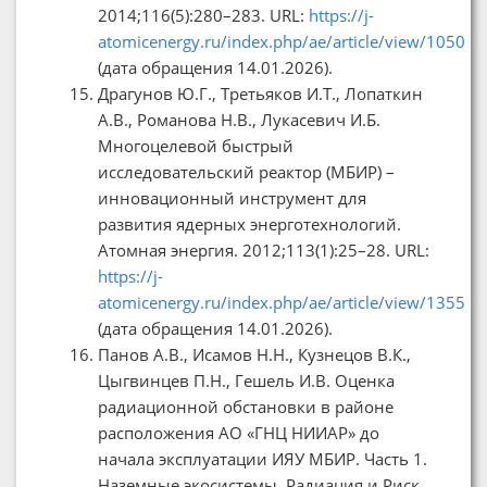
2014;116(5):280–283. URL:
https://j-
atomicenergy.ru/index.php/ae/article/view/1050
(дата обращения 14.01.2026).
Драгунов Ю.Г., Третьяков И.Т., Лопаткин
А.В., Романова Н.В., Лукасевич И.Б.
Многоцелевой быстрый
исследовательский реактор (МБИР) –
инновационный инструмент для
развития ядерных энерготехнологий.
Атомная энергия. 2012;113(1):25–28. URL:
https://j-
atomicenergy.ru/index.php/ae/article/view/1355
(дата обращения 14.01.2026).
Панов А.В., Исамов Н.Н., Кузнецов В.К.,
Цыгвинцев П.Н., Гешель И.В. Оценка
радиационной обстановки в районе
расположения АО «ГНЦ НИИАР» до
начала эксплуатации ИЯУ МБИР. Часть 1.
Наземные экосистемы. Радиация и Риск.