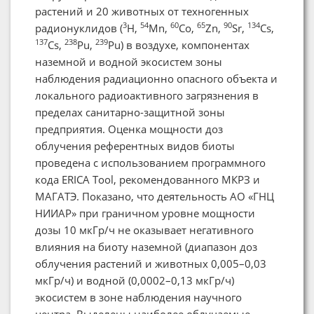
растений и 20 животных от техногенных
3
54
60
65
90
134
радионуклидов (
H,
Mn,
Co,
Zn,
Sr,
Cs,
137
238
239
Cs,
Pu,
Pu) в воздухе, компонентах
наземной и водной экосистем зоны
наблюдения радиационно опасного объекта и
локального радиоактивного загрязнения в
пределах санитарно-защитной зоны
предприятия. Оценка мощности доз
облучения референтных видов биоты
проведена с использованием программного
кода ERICA Tool, рекомендованного МКРЗ и
МАГАТЭ. Показано, что деятельность АО «ГНЦ
НИИАР» при граничном уровне мощности
дозы 10 мкГр/ч не оказывает негативного
влияния на биоту наземной (диапазон доз
облучения растений и животных 0,005–0,03
мкГр/ч) и водной (0,0002–0,13 мкГр/ч)
экосистем в зоне наблюдения научного
центра. Выделены наиболее облучаемые