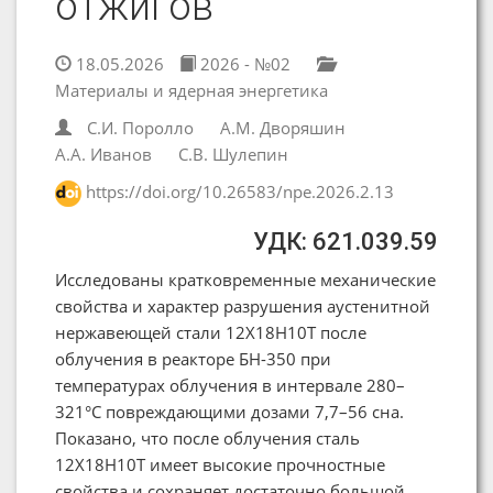
отжигов
18.05.2026
2026 - №02
Материалы и ядерная энергетика
С.И. Поролло
А.М. Дворяшин
А.А. Иванов
С.В. Шулепин
https://doi.org/10.26583/npe.2026.2.13
УДК: 621.039.59
Исследованы кратковременные механические
свойства и характер разрушения аустенитной
нержавеющей стали 12Х18Н10Т после
облучения в реакторе БН-350 при
температурах облучения в интервале 280–
321°С повреждающими дозами 7,7–56 сна.
Показано, что после облучения сталь
12Х18Н10Т имеет высокие прочностные
свойства и сохраняет достаточно большой