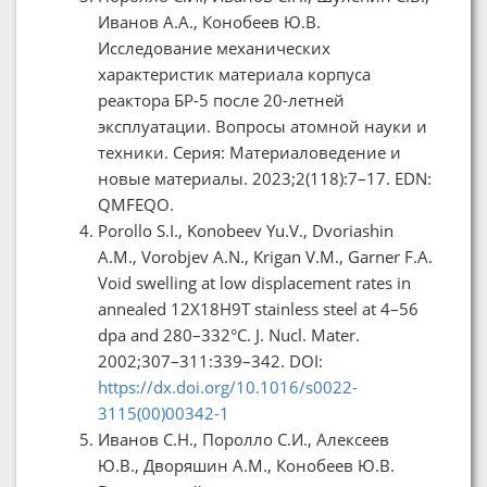
Иванов А.А., Конобеев Ю.В.
Исследование механических
характеристик материала корпуса
реактора БР-5 после 20-летней
эксплуатации. Вопросы атомной науки и
техники. Серия: Материаловедение и
новые материалы. 2023;2(118):7–17. EDN:
QMFEQO.
Porollo S.I., Konobeev Yu.V., Dvoriashin
A.M., Vorobjev A.N., Krigan V.M., Garner F.A.
Void swelling at low displacement rates in
annealed 12X18H9T stainless steel at 4–56
dpa and 280–332°C. J. Nucl. Mater.
2002;307–311:339–342. DOI:
https://dx.doi.org/10.1016/s0022-
3115(00)00342-1
Иванов С.Н., Поролло С.И., Алексеев
Ю.В., Дворяшин А.М., Конобеев Ю.В.