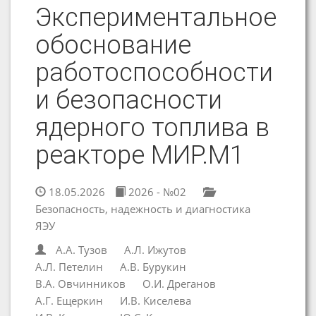
Экспериментальное
обоснование
работоспособности
и безопасности
ядерного топлива в
реакторе МИР.М1
18.05.2026
2026 - №02
Безопасность, надежность и диагностика
ЯЭУ
А.А. Тузов
А.Л. Ижутов
А.Л. Петелин
А.В. Бурукин
В.А. Овчинников
О.И. Дреганов
А.Г. Ещеркин
И.В. Киселева