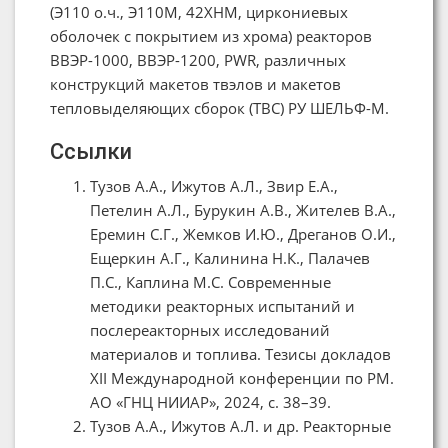
(Э110 о.ч., Э110М, 42ХНМ, циркониевых
оболочек с покрытием из хрома) реакторов
ВВЭР-1000, ВВЭР-1200, PWR, различных
конструкций макетов твэлов и макетов
тепловыделяющих сборок (ТВС) РУ ШЕЛЬФ-М.
Ссылки
Тузов А.А., Ижутов А.Л., Звир Е.А.,
Петелин А.Л., Бурукин А.В., Жителев В.А.,
Еремин С.Г., Жемков И.Ю., Дреганов О.И.,
Ещеркин А.Г., Калинина Н.К., Палачев
П.С., Каплина М.С. Современные
методики реакторных испытаний и
послереакторных исследований
материалов и топлива. Тезисы докладов
XII Международной конференции по РМ.
АО «ГНЦ НИИАР», 2024, c. 38–39.
Тузов А.А., Ижутов А.Л. и др. Реакторные