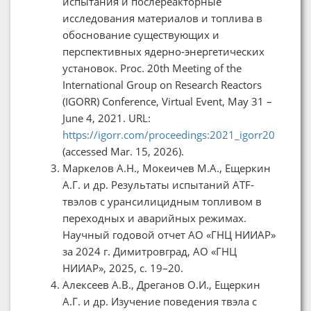
испытания и послереакторные
исследования материалов и топлива в
обоснование существующих и
перспективных ядерно-энергетических
установок. Proc. 20th Meeting of the
International Group on Research Reactors
(IGORR) Conference, Virtual Event, May 31 –
June 4, 2021. URL:
https://igorr.com/proceedings:2021_igorr20
(accessed Mar. 15, 2026).
Маркелов А.Н., Мокеичев М.А., Ещеркин
А.Г. и др. Результаты испытаний ATF-
твэлов с урансилицидным топливом в
переходных и аварийных режимах.
Научный годовой отчет АО «ГНЦ НИИАР»
за 2024 г. Димитровград, АО «ГНЦ
НИИАР», 2025, с. 19–20.
Алексеев А.В., Дреганов О.И., Ещеркин
А.Г. и др. Изучение поведения твэла с