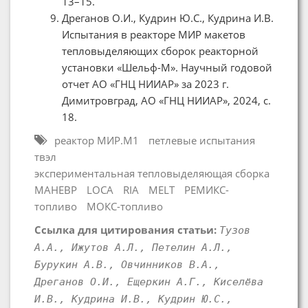
13–15.
Дреганов О.И., Кудрин Ю.С., Кудрина И.В.
Испытания в реакторе МИР макетов
тепловыделяющих сборок реакторной
установки «Шельф-М». Научный годовой
отчет АО «ГНЦ НИИАР» за 2023 г.
Димитровград, АО «ГНЦ НИИАР», 2024, с.
18.
реактор МИР.М1
петлевые испытания
твэл
экспериментальная тепловыделяющая сборка
МАНЕВР
LOCA
RIA
MELT
РЕМИКС-
топливо
МОКС-топливо
Ссылка для цитирования статьи:
Тузов
А.А., Ижутов А.Л., Петелин А.Л.,
Бурукин А.В., Овчинников В.А.,
Дреганов О.И., Ещеркин А.Г., Киселёва
И.В., Кудрина И.В., Кудрин Ю.С.,