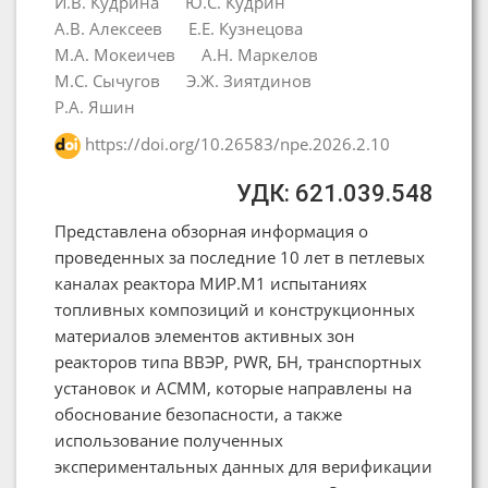
И.В. Кудрина
Ю.С. Кудрин
А.В. Алексеев
Е.Е. Кузнецова
М.А. Мокеичев
А.Н. Маркелов
М.С. Сычугов
Э.Ж. Зиятдинов
Р.А. Яшин
https://doi.org/10.26583/npe.2026.2.10
УДК: 621.039.548
Представлена обзорная информация о
проведенных за последние 10 лет в петлевых
каналах реактора МИР.М1 испытаниях
топливных композиций и конструкционных
материалов элементов активных зон
реакторов типа ВВЭР, PWR, БН, транспортных
установок и АСММ, которые направлены на
обоснование безопасности, а также
использование полученных
экспериментальных данных для верификации