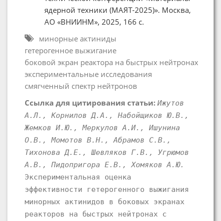
ядерной техники (МАЯТ-2025)». Москва,
АО «ВНИИНМ», 2025, 166 с.
минорные актиниды
гетерогенное выжигание
боковой экран реактора на быстрых нейтронах
экспериментальные исследования
смягченный спектр нейтронов
Ссылка для цитирования статьи:
Ижутов
А.Л., Корнилов Д.А., Набойщиков Ю.В.,
Жемков И.Ю., Меркулов А.И., Ишунина
О.В., Момотов В.Н., Абрамов С.В.,
Тихонова Д.Е., Шевляков Г.В., Угрюмов
А.В., Пидопригора Е.В., Хомяков А.Ю.
Экспериментальная оценка
эффективности гетерогенного выжигания
минорных актинидов в боковых экранах
реакторов на быстрых нейтронах с