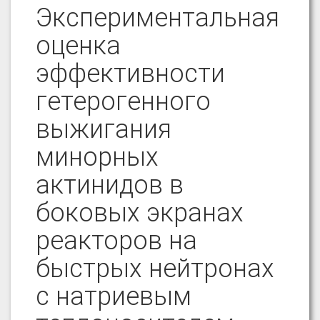
Экспериментальная
оценка
эффективности
гетерогенного
выжигания
минорных
актинидов в
боковых экранах
реакторов на
быстрых нейтронах
с натриевым