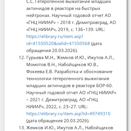
С.С. Гетерогенное выжигание младших
актинидов в реакторе на быстрых
нейтронах. Научный годовой отчет АО
«ГНЦ НИИАР» – 2018 г. Димитровград, АО
«ГНЦ НИИАР», 2019, с. 136–139. URL:
https://elibrary.ru/item.asp?
id=41550520&selid=41550568
(дата
обращения 20.03.2026).
Гурьева М.Н., Жемков И.Ю., Ижутов А.Л.,
Момотов В.Н., Набойщиков Ю.В.,
Фокеева Е.В. Разработка и обоснование
технологии гетерогенного выжигания
младших актинидов в реакторе БОР-60.
Научный годовой отчет АО «ГНЦ НИИАР»
– 2021 г. Димитровград, АО «ГНЦ
НИИАР», 2022, с. 23–27. URL:
https://elibrary.ru/item.asp?id=49749310
(дата обращения 20.03.2026).
Жемков И.Ю., Ижутов А.Л., Набойщиков