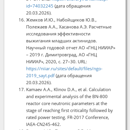
id=74032245
(дата обращения
20.03.2026).
Жемков И.Ю., Набойщиков Ю.В.,
Полежаев А.А., Хасанова А.Э. Расчетные
исследования эффективности
выжигания младших актинидов.
Научный годовой отчет АО «ГНЦ НИИАР»
– 2019 г. Димитровград, АО «ГНЦ
НИИАР», 2020, с. 27–30. URL:
https://niiar.ru/sites/default/files/ngo-
2019_sayt.pdf
(дата обращения
20.03.2026).
Kamaev A.A., Klinov D.A., et al. Calculation
and experimental analysis of the BN-800
reactor core neutronic parameters at the
stage of reaching first criticality followed by
rated power testing. FR-2017 Conference,
IAEA-CN245-462.