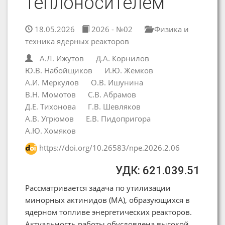
теплоносителем
18.05.2026
2026 - №02
Физика и
техника ядерных реакторов
А.Л. Ижутов
Д.А. Корнилов
Ю.В. Набойщиков
И.Ю. Жемков
А.И. Меркулов
О.В. Ишунина
В.Н. Момотов
С.В. Абрамов
Д.Е. Тихонова
Г.В. Шевляков
А.В. Угрюмов
Е.В. Пидопригора
А.Ю. Хомяков
https://doi.org/10.26583/npe.2026.2.06
УДК: 621.039.51
Рассматривается задача по утилизации
минорных актинидов (МА), образующихся в
ядерном топливе энергетических реакторов.
Актуальность работы обусловлена высокой