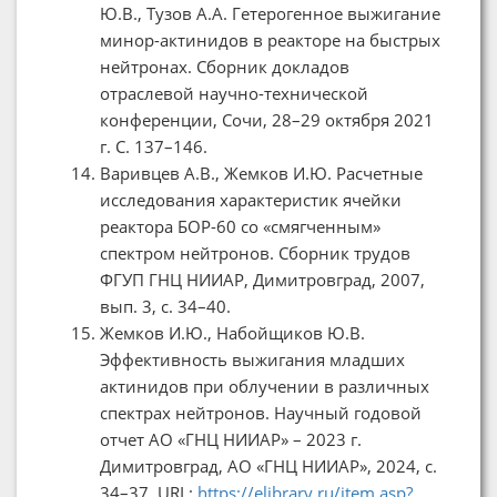
Ю.В., Тузов А.А. Гетерогенное выжигание
минор-актинидов в реакторе на быстрых
нейтронах. Сборник докладов
отраслевой научно-технической
конференции, Сочи, 28–29 октября 2021
г. С. 137–146.
Варивцев А.В., Жемков И.Ю. Расчетные
исследования характеристик ячейки
реактора БОР-60 со «смягченным»
спектром нейтронов. Сборник трудов
ФГУП ГНЦ НИИАР, Димитровград, 2007,
вып. 3, с. 34–40.
Жемков И.Ю., Набойщиков Ю.В.
Эффективность выжигания младших
актинидов при облучении в различных
спектрах нейтронов. Научный годовой
отчет АО «ГНЦ НИИАР» – 2023 г.
Димитровград, АО «ГНЦ НИИАР», 2024, с.
34–37. URL:
https://elibrary.ru/item.asp?