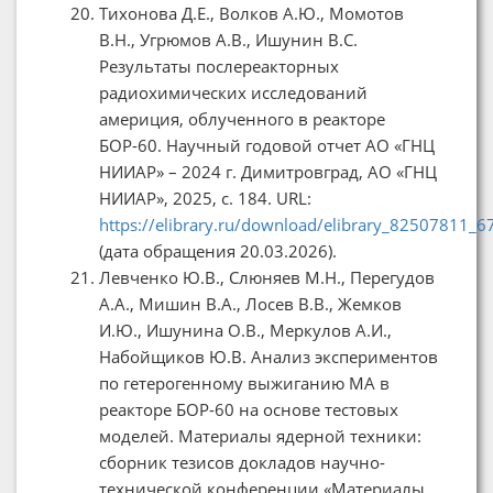
Тихонова Д.Е., Волков А.Ю., Момотов
В.Н., Угрюмов А.В., Ишунин В.С.
Результаты послереакторных
радиохимических исследований
америция, облученного в реакторе
БОР-60. Научный годовой отчет АО «ГНЦ
НИИАР» – 2024 г. Димитровград, АО «ГНЦ
НИИАР», 2025, с. 184. URL:
https://elibrary.ru/download/elibrary_82507811_
(дата обращения 20.03.2026).
Левченко Ю.В., Слюняев М.Н., Перегудов
А.А., Мишин В.А., Лосев В.В., Жемков
И.Ю., Ишунина О.В., Меркулов А.И.,
Набойщиков Ю.В. Анализ экспериментов
по гетерогенному выжиганию МА в
реакторе БОР-60 на основе тестовых
моделей. Материалы ядерной техники:
сборник тезисов докладов научно-
технической конференции «Материалы