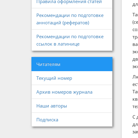
Правила оформления статей
дл
Та
Рекомендации по подготовке
(с
аннотаций (рефератов)
со
Рекомендации по подготовке
тр
ссылок в латинице
ва
эк
дв
Читателям
эк
Лю
Текущий номер
ес
Та
Архив номеров журнала
кв
Наши авторы
те
С 
Подписка
дл
за