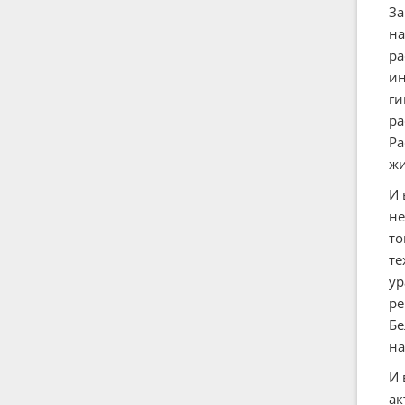
За
на
ра
ин
ги
ра
Ра
жи
И 
не
то
те
ур
ре
Бе
на
И 
ак