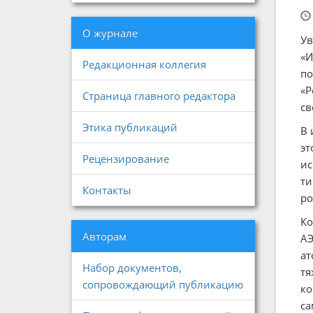
О журнале
Ув
«И
Редакционная коллегия
по
«Р
Страница главного редактора
св
Этика публикаций
В 
эт
Рецензирование
ис
ти
Контакты
ро
Ко
Авторам
АЭ
ат
Набор документов,
тя
сопровождающий публикацию
ко
са