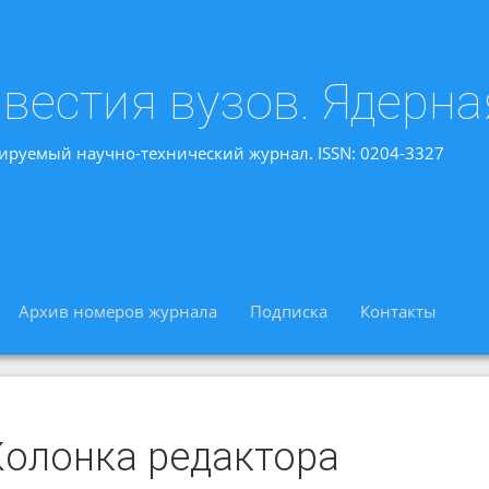
вестия вузов. Ядерна
ируемый научно-технический журнал. ISSN: 0204-3327
Архив номеров журнала
Подписка
Контакты
Колонка редактора