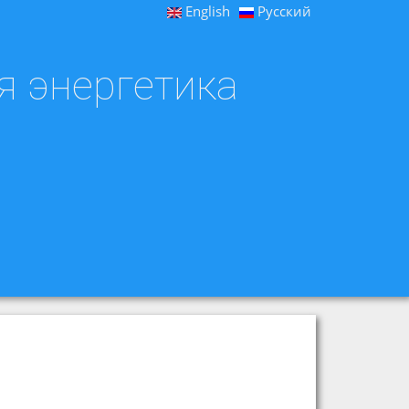
English
Русский
я энергетика