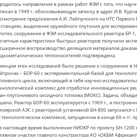
родилось направление в рамках работ ФЭИ с того, что нау
писал в 1949 г. обосновывающую записку в адрес И.В. Курч
ссмотрение предложения А.И. Лейпунского на НТС Первого 
станциях, выделение оружейного плутония для экспериме
потез, сооружение в ФЭИ исследовательского реактора БР-1, з
счетные характеристики быстрых реакторов получили эксп
сширенное воспроизводство делящихся материалов доказан
дкометаллических теплоносителей подтверждена.
венцом этих исследований было решение о сооружении в 
йтронах – БОР-60 с экспериментальной базой для технолог
пливного цикла, включающей в себя научно-исследователь
хнологический комплекс для отработки инновационных ре
ан-плутониевого оксидного топлива (МОКС). Задача, объе
шена. Реактор БОР-60 эксплуатируется с 1969 г., а построен
лоярской АЭС с реакторной установкой БН-800 запускался 
 технологическом комплексе, запущенном в конце 60-х гг. п
в настоящее время выполнение НИОКР по проекту БН-1200
тивном участии главного конструктора АО «ОКБМ Африкант