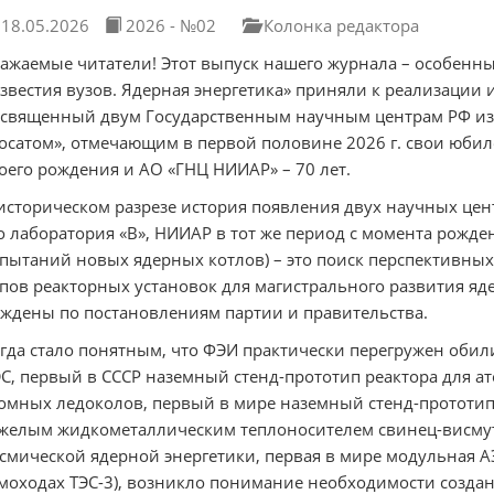
18.05.2026
2026 - №02
Колонка редактора
ажаемые читатели! Этот выпуск нашего журнала – особенны
звестия вузов. Ядерная энергетика» приняли к реализации 
священный двум Государственным научным центрам РФ из
осатом», отмечающим в первой половине 2026 г. свои юбиле
оего рождения и АО «ГНЦ НИИАР» – 70 лет.
историческом разрезе история появления двух научных цент
о лаборатория «В», НИИАР в тот же период с момента рожден
пытаний новых ядерных котлов) – это поиск перспективны
пов реакторных установок для магистрального развития яд
ждены по постановлениям партии и правительства.
гда стало понятным, что ФЭИ практически перегружен обил
С, первый в СССР наземный стенд-прототип реактора для а
омных ледоколов, первый в мире наземный стенд-прототип 
желым жидкометаллическим теплоносителем свинец-висмут
смической ядерной энергетики, первая в мире модульная 
моходах ТЭС-3), возникло понимание необходимости создан