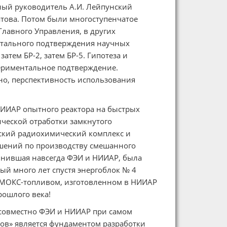
чный руководитель А.И. Лейпунский
атова. Потом были многоступенчатое
Главного Управления, в других
нтального подтверждения научных
атем БР-2, затем БР-5. Гипотеза и
ериментальное подтверждение.
о, перспективность использования
НИИАР опытного реактора на быстрых
ической отработки замкнутого
ский радиохимический комплекс и
шений по производству смешанного
динившая навсегда ФЭИ и НИИАР, была
ный много лет спустя энергоблок № 4
с МОКС-топливом, изготовленном в НИИАР
рошлого века!
 совместно ФЭИ и НИИАР при самом
ов» является фундаментом разработки