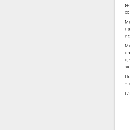
эн
со
Мн
на
ис
Мы
пр
це
ак
По
– 
Гл