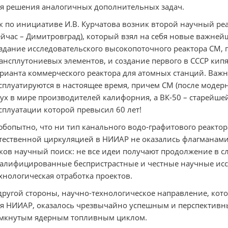
я решения аналогичных дополнительных задач.
к по инициативе И.В. Курчатова возник второй научный реа
ейчас – Димитровград), который взял на себя новые важней
здание исследовательского высокопоточного реактора СМ, 
ансплутониевых элементов, и создание первого в СССР кипя
рианта коммерческого реактора для атомных станций. Важно
сплуатируются в настоящее время, причем СМ (после модерн
ух в мире производителей калифорния, а ВК-50 – старейше
сплуатации которой превысил 60 лет!
бопытно, что ни тип канального водо-графитового реактора
тественной циркуляцией в НИИАР не оказались флагманами
ков научный поиск: не все идеи получают продолжение в сл
алифицированные беспристрастные и честные научные иссл
хнологическая отработка проектов.
другой стороны, научно-технологическое направление, кото
я НИИАР, оказалось чрезвычайно успешным и перспективны
мкнутым ядерным топливным циклом.