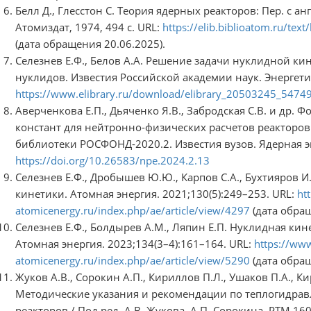
Белл Д., Глесстон С. Теория ядерных реакторов: Пер. с англ
Атомиздат, 1974, 494 с. URL:
https://elib.biblioatom.ru/tex
(дата обращения 20.06.2025).
Селезнев Е.Ф., Белов А.А. Решение задачи нуклидной ки
нуклидов. Известия Российской академии наук. Энергетик
https://www.elibrary.ru/download/elibrary_20503245_5474
Аверченкова Е.П., Дьяченко Я.В., Забродская С.В. и др.
констант для нейтронно-физических расчетов реакторов
библиотеки РОСФОНД-2020.2. Известия вузов. Ядерная эн
https://doi.org/10.26583/npe.2024.2.13
Селезнев Е.Ф., Дробышев Ю.Ю., Карпов С.А., Бухтияров 
кинетики. Атомная энергия. 2021;130(5):249–253. URL:
ht
atomicenergy.ru/index.php/ae/article/view/4297
(дата обращ
Селезнев Е.Ф., Болдырев А.М., Ляпин Е.П. Нуклидная ки
Атомная энергия. 2023;134(3–4):161–164. URL:
https://www
atomicenergy.ru/index.php/ae/article/view/5290
(дата обращ
Жуков А.В., Сорокин А.П., Кириллов П.Л., Ушаков П.А., Ки
Методические указания и рекомендации по теплогидрав
реакторов / Под ред. А.В. Жукова, А.П. Сорокина. РТМ 16