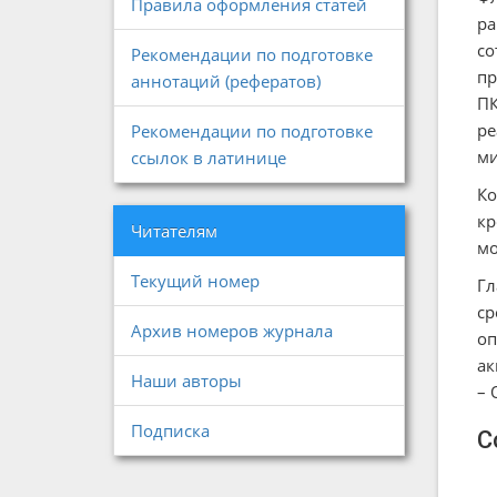
Правила оформления статей
ра
со
Рекомендации по подготовке
пр
аннотаций (рефератов)
ПК
ре
Рекомендации по подготовке
ми
ссылок в латинице
Ко
кр
Читателям
мо
Текущий номер
Гл
ср
Архив номеров журнала
оп
ак
Наши авторы
– 
Подписка
С