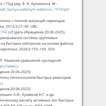
. / Под ред. В. Н. Артамкина. М.:
t/bell_teoriya-yadernyh-reaktorov_1974/p0/
нетики с полной матрицей переходов
а. 2013;3:27–40. URL:
9734.pdf
(дата обращения 20.06.2025).
 Формирование системы групповых
 на быстрых нейтронах на основе файлов
ергетика. 2024;2:155–169. DOI:
И.Р. Решение уравнений нуклидной
tps://www.j-
ения 20.06.2025).
нетика теплоносителя быстрых реакторов.
.j-
ения 20.06.2025).
рюшин А.И., Кузавков Н.Г. и др.
лическому расчету активных зон быстрых
04.008-88. Обнинск: ФЭИ, 1988.