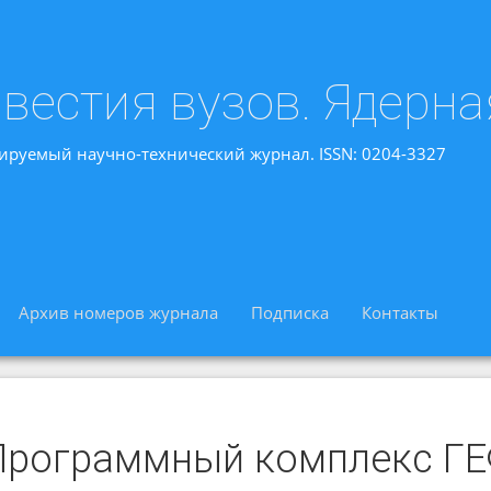
вестия вузов. Ядерна
ируемый научно-технический журнал. ISSN: 0204-3327
Архив номеров журнала
Подписка
Контакты
Программный комплекс Г