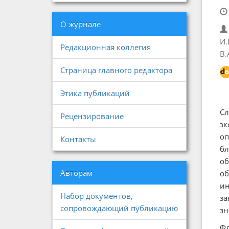
О журнале
И.
Редакционная коллегия
В.
Страница главного редактора
Этика публикаций
Сл
Рецензирование
эк
оп
Контакты
бл
об
Авторам
об
ин
Набор документов,
за
сопровождающий публикацию
зн
Фл