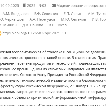
10.09.2025
2025 - №03
Моделирование процессов в
А.М. Болдырев
Е.Ф. Селезнев
Е.П. Ляпин
А.М. Тучк
Ю. Чернышов
А.А. Перегудов
М.Ю. Семенов
И.В. То
А. Мишин
Д.В. Панова
В.В. Лосев
https://doi.org/10.26583/npe.2025.3.15
ожная геополитическая обстановка и санкционное давлени
ономических процессов в нашей стране. В связи с этим Пр
ределен перечень продуктов и технологий, подлежащих за
ижайшее время. Одним из ключевых направлений являетс
еспечения. Согласно Указу Президента Российской Федераци
еспечению технологической независимости и безопасност
фраструктуры Российской Федерации», с 1 января 2025 г. о
казчикам запрещается использовать иностранное програм
ачимых объектах критической информационной инфрастру
агманом программы ИТ-импортозамещения в России стала Г