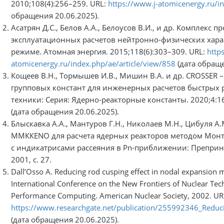
2010;108(4):256–259. URL:
https://www.j-atomicenergy.ru/i
обращения 20.06.2025).
Асатрян Д.С., Белов А.А., Белоусов В.И., и др. Комплекс
эксплуатационных расчетов нейтронно-физических хара
режиме. Атомная энергия. 2015;118(6):303–309. URL:
http
atomicenergy.ru/index.php/ae/article/view/858
(дата обраще
Кощеев В.Н., Тормышев И.В., Мишин В.А. и др. CROSSER
групповых констант для инженерных расчетов быстрых 
техники: Серия: Ядерно-реакторные константы. 2020;4:1
(дата обращения 20.06.2025).
Блыскавка А.А., Мантуров Г.Н., Николаев М.Н., Цибуля 
ММККENO для расчета ядерных реакторов методом Мон
с индикатрисами рассеяния в Рn-приближении: Преприн
2001, с. 27.
Dall’Osso A. Reducing rod cusping effect in nodal expansion m
International Conference on the New Frontiers of Nuclear Tech
Performance Computing. American Nuclear Society, 2002. UR
https://www.researchgate.net/publication/255992346_Reduc
(дата обращения 20.06.2025).