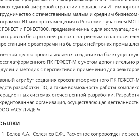
мках единой цифровой стратегии повышения ИТ-импортон
трудничество с отечественным малым и средним бизнесом 
ограммы ИТ-импортозамещения в Росатоме с участием МСП
 ГЕФЕСТ и ГЕФЕСТ800, предназначенных для эксплуатацион
акторов на быстрых нейтронах с натриевым теплоносителе
ре станции с реакторами на быстрых нейтронах промышлен
нечной целью проекта является создание на базе существу
оссплатформенного ПК ГЕФЕСТ-М с учетом дополнительно 
дулей и методик c перспективой применения для реакторов 
авный атрибут создания кроссплатформенного ПК ГЕФЕСТ-М
едств разработки ПО, а также возможность работы комплек
ерационных системах отечественной разработки. Разработ
кредитованная организация, осуществляющая деятельност
ООО «АСУ-ЛИДЕР».
сылки
Белов А.А., Селезнев Е.Ф., Расчетное сопровождение экс