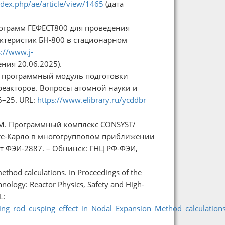
ndex.php/ae/article/view/1465
(дата
 программ ГЕФЕСТ800 для проведения
ктеристик БН-800 в стационарном
s://www.j-
ния 20.06.2025).
 – программный модуль подготовки
реакторов. Вопросы атомной науки и
6–25. URL:
https://www.elibrary.ru/ycddbr
А.М. Программный комплекс CONSYST/
те-Карло в многогрупповом приближении
т ФЭИ-2887. – Обнинск: ГНЦ РФ-ФЭИ,
ethod calculations. In Proceedings of the
nology: Reactor Physics, Safety and High-
L:
ing_rod_cusping_effect_in_Nodal_Expansion_Method_calculation