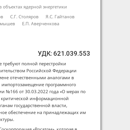
 объектах ядерной энергетики
ов
С.Г. Столяров
Я.С. Гайтанов
рмышев
Е.П. Аверченкова
УДК: 621.039.553
е требуют полной перестройки
авительством Российской Федерации
мене отечественными аналогами в
я импортозамещение программного
и №166 от 30.03.2022 года «О мерах по
и критической информационной
рганам государственной власти,
мное обеспечение на принадлежащих им
ктуры.
оскорпорация «Росатом», которая в