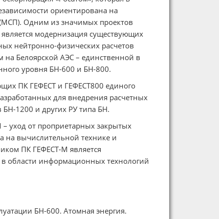
езависимости ориентирована на
(МСП). Одним из значимых проектов
 является модернизация существующих
ных нейтронно-физических расчетов
м на Белоярской АЭС – единственной в
ного уровня БН-600 и БН-800.
ющих ПК ГЕФЕСТ и ГЕФЕСТ800 единого
разработанных для внедрения расчетных
БН-1200 и других РУ типа БН.
 – уход от проприетарных закрытых
са на вычислительной технике и
чиком ПК ГЕФЕСТ-М является
ь в области информационных технологий
плуатации БН-600. Атомная энергия.