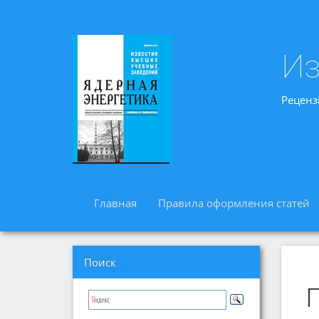
Из
Реценз
Главная
Правила оформления статей
Поиск