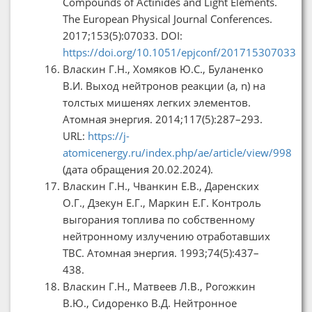
Compounds of Actinides and Light Elements.
The European Physical Journal Conferences.
2017;153(5):07033. DOI:
https://doi.org/10.1051/epjconf/201715307033
Власкин Г.Н., Хомяков Ю.С., Буланенко
В.И. Выход нейтронов реакции (a, n) на
толстых мишенях легких элементов.
Атомная энергия. 2014;117(5):287–293.
URL:
https://j-
atomicenergy.ru/index.php/ae/article/view/998
(дата обращения 20.02.2024).
Власкин Г.Н., Чванкин Е.В., Даренских
О.Г., Дзекун Е.Г., Маркин Е.Г. Контроль
выгорания топлива по собственному
нейтронному излучению отработавших
ТВС. Атомная энергия. 1993;74(5):437–
438.
Власкин Г.Н., Матвеев Л.В., Рогожкин
В.Ю., Сидоренко В.Д. Нейтронное