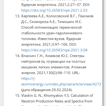
Ядерная энергетика. 2021;2:27–37. DOI:
https://doi.org/10.26583/npe.2021.2.03
Карпеева А.Е., Колосовский В.Г., Пахомов
Д.С., Скомороха А.Е., Тимошин И.С.
Способ оптимизации термической
стабильности уран-гадолиниевого
топлива. Известия вузов. Ядерная
энергетика. 2021;3:97–106. DOI:
https://doi.org/10.26583/npe.2021.3.08
Власкин Г.Н., Хомяков Ю.С. Спектры
нейтронов (α, n)-реакции на толстых
мишенях легких элементов. Атомная
энергия. 2021;130(2):98–110. URL:
https://j-
atomicenergy.ru/index.php/ae/article/view/4272
(дата обращения 20.02.2024).
Vlaskin G. N., Khomyakov Y.S. Calculation of
Neutron Production Rates and Spectra from