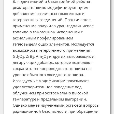
Для длительной и безаварийной работы
реактора топливо модифицируют путем
добавления различных гомогенных и
гетерогенных соединений. Практическое
применение получило уран-гадолиниевое
топливо в гомогенном исполнении с
аксиальным профилированием
тепловыделяющих элементов. Исследуется
возможность гетерогенного применения
Gd
O
, ZrB
, Am
O
и других выгорающих и
2
3
2
2
3
легирующих добавок, которые позволяют
сохранить теплопроводность топлива на
уровне обычного оксидного топлива.
Исследуемые модификации показывают
удовлетворительное поведение под
облучением при экстремально высокой
температуре и предельном выгорании.
Однако менее изученными остаются вопросы
радиационной безопасности при обращении