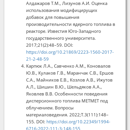
Алдажаров Т.М., Лизунов А.И. Оценка
использования модифицирущих
добавок для повышения
производительности ядерного топлива в
реакторе. Известия Юго-Западного
государственного университета.
2017;21(2):48–59. DOI:
https://doi.org/10.21869/2223-1560-2017-
21-2-48-59
Карпюк Л.А., Савченко А.М., Коновалов
Ю.В., Кулаков Г.В., Маранчак С.В., Ершов
С.А., Майников Е.В., Козлов А.В., Ижутов
А.Л., Шишин В.Ю., Шельдяков А.А.,
Яковлев В.В. Особенности поведения
дисперсионного топлива МЕТМЕТ под
облучением. Вопросы
материаловедения. 2022;Т.3(111):148–
155. DOI:
https://doi.org/10.22349/1994-
6716-2022-111-3-148-155