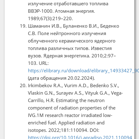
излучение отработавшего топлива
ВВЭР-1000. Атомная энергия.
1989;67(3):219–220.
Шаманин И.В., Буланенко В.И., Беденко
С.В. Поле нейтронного излучения
облученного керамического ядерного
топлива различных типов. Известия
вузов. Ядерная энергетика. 2010;2:97–
103. URL:
https://elibrary.ru/download/elibrary_14933427_
(дата обращения 20.02.2024).
Irkimbekov R.А., Vurim A.D., Bedenko S.V.,
Vlaskin G.N., Surayev A.S., Vityuk G.А., Vega-
Carrillo, H.R. Estimating the neutron
component of radiation properties of the
IVG.1M research reactor irradiated low-
enriched fuel. Applied radiation and
isotopes. 2022;181:110094. DOI:
https://doi.org/10.1016/j.apradiso.2021.110094