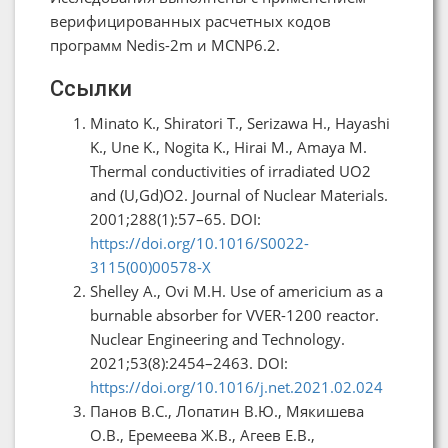
верифицированных расчетных кодов
программ Nedis-2m и MCNP6.2.
Ссылки
Minato K., Shiratori T., Serizawa H., Hayashi
K., Une K., Nogita K., Hirai M., Amaya M.
Thermal conductivities of irradiated UO2
and (U,Gd)O2. Journal of Nuclear Materials.
2001;288(1):57–65. DOI:
https://doi.org/10.1016/S0022-
3115(00)00578-X
Shelley A., Ovi M.H. Use of americium as a
burnable absorber for VVER-1200 reactor.
Nuclear Engineering and Technology.
2021;53(8):2454–2463. DOI:
https://doi.org/10.1016/j.net.2021.02.024
Панов В.С., Лопатин В.Ю., Мякишева
О.В., Еремеева Ж.В., Агеев Е.В.,