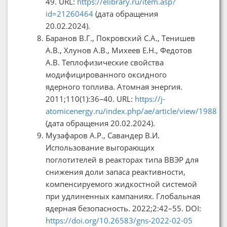
49. URL:
https://elibrary.ru/item.asp?
id=21260464
(дата обращения
20.02.2024).
Баранов В.Г., Покровский С.А., Тенишев
А.В., Хлунов А.В., Михеев Е.Н., Федотов
А.В. Теплофизические свойства
модифицированного оксидного
ядерного топлива. Атомная энергия.
2011;110(1):36–40. URL:
https://j-
atomicenergy.ru/index.php/ae/article/view/1988
(дата обращения 20.02.2024).
Музафаров А.Р., Савандер В.И.
Использование выгорающих
поглотителей в реакторах типа ВВЭР для
снижения доли запаса реактивности,
компенсируемого жидкостной системой
при удлиненных кампаниях. Глобальная
ядерная безопасность. 2022;2:42–55. DOI:
https://doi.org/10.26583/gns-2022-02-05