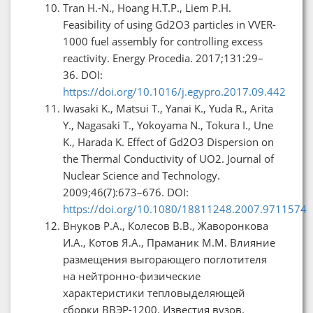
Tran H.-N., Hoang H.T.P., Liem P.H.
Feasibility of using Gd2O3 particles in VVER-
1000 fuel assembly for controlling excess
reactivity. Energy Procedia. 2017;131:29–
36. DOI:
https://doi.org/10.1016/j.egypro.2017.09.442
Iwasaki K., Matsui T., Yanai K., Yuda R., Arita
Y., Nagasaki T., Yokoyama N., Tokura I., Une
K., Harada K. Effect of Gd2O3 Dispersion on
the Thermal Conductivity of UO2. Journal of
Nuclear Science and Technology.
2009;46(7):673–676. DOI:
https://doi.org/10.1080/18811248.2007.9711574
Внуков Р.А., Колесов В.В., Жаворонкова
И.А., Котов Я.А., Праманик М.М. Влияние
размещения выгорающего поглотителя
на нейтронно-физические
характеристики тепловыделяющей
сборки ВВЭР-1200. Известия вузов.