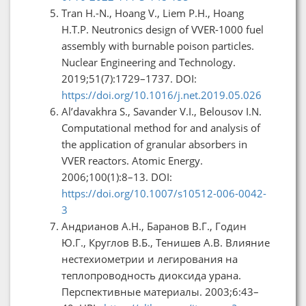
Tran H.-N., Hoang V., Liem P.H., Hoang
H.T.P. Neutronics design of VVER-1000 fuel
assembly with burnable poison particles.
Nuclear Engineering and Technology.
2019;51(7):1729–1737. DOI:
https://doi.org/10.1016/j.net.2019.05.026
Al’davakhra S., Savander V.I., Belousov I.N.
Computational method for and analysis of
the application of granular absorbers in
VVER reactors. Atomic Energy.
2006;100(1):8–13. DOI:
https://doi.org/10.1007/s10512-006-0042-
3
Андрианов А.Н., Баранов В.Г., Годин
Ю.Г., Круглов В.Б., Тенишев А.В. Влияние
нестехиометрии и легирования на
теплопроводность диоксида урана.
Перспективные материалы. 2003;6:43–