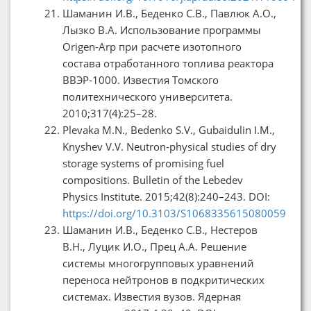
Шаманин И.В., Беденко С.В., Павлюк А.О.,
Лызко В.А. Использование программы
Origen-Arp при расчете изотопного
состава отработанного топлива реактора
ВВЭР-1000. Известия Томского
политехнического университета.
2010;317(4):25–28.
Plevaka M.N., Bedenko S.V., Gubaidulin I.M.,
Knyshev V.V. Neutron-physical studies of dry
storage systems of promising fuel
compositions. Bulletin of the Lebedev
Physics Institute. 2015;42(8):240–243. DOI:
https://doi.org/10.3103/S1068335615080059
Шаманин И.В., Беденко С.В., Нестеров
В.Н., Луцик И.О., Прец А.А. Решение
системы многогрупповых уравнений
переноса нейтронов в подкритических
системах. Известия вузов. Ядерная