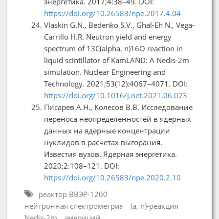
энергетика. 2017;4:38–49. DOI:
https://doi.org/10.26583/npe.2017.4.04
Vlaskin G.N., Bedenko S.V., Ghal-Eh N., Vega-
Carrillo H.R. Neutron yield and energy
spectrum of 13C(alpha, n)16O reaction in
liquid scintillator of KamLAND: A Nedis-2m
simulation. Nuclear Engineering and
Technology. 2021;53(12):4067–4071. DOI:
https://doi.org/10.1016/j.net.2021.06.023
Писарев А.Н., Колесов В.В. Исследование
переноса неопределенностей в ядерных
данных на ядерные концентрации
нуклидов в расчетах выгорания.
Известия вузов. Ядерная энергетика.
2020;2:108–121. DOI:
https://doi.org/10.26583/npe.2020.2.10
реактор ВВЭР-1200
нейтронная спектрометрия
(a, n)-реакция
Nedis-2m
америций