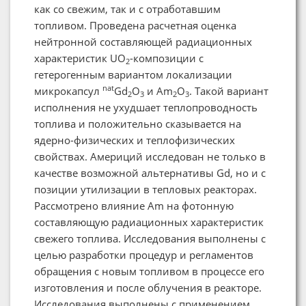
как со свежим, так и с отработавшим
топливом. Проведена расчетная оценка
нейтронной составляющей радиационных
характеристик UO
-композиции с
2
гетерогенным вариантом локализации
nat
микрокапсул
Gd
O
и Am
O
. Такой вариант
2
3
2
3
исполнения не ухудшает теплопроводность
топлива и положительно сказывается на
ядерно-физических и теплофизических
свойствах. Америций исследован не только в
качестве возможной альтернативы Gd, но и с
позиции утилизации в тепловых реакторах.
Рассмотрено влияние Am на фотонную
составляющую радиационных характеристик
свежего топлива. Исследования выполнены с
целью разработки процедур и регламентов
обращения с новым топливом в процессе его
изготовления и после облучения в реакторе.
Исследования выполнены с применением