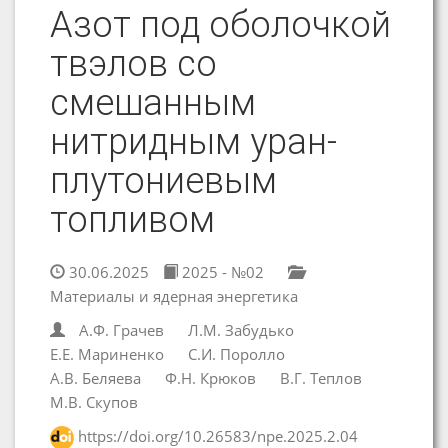
Азот под оболочкой
твэлов со
смешанным
нитридным уран-
плутониевым
топливом
30.06.2025
2025 - №02
Материалы и ядерная энергетика
А.Ф. Грачев
Л.М. Забудько
Е.Е. Мариненко
С.И. Поролло
А.В. Беляева
Ф.Н. Крюков
В.Г. Теплов
М.В. Скупов
https://doi.org/10.26583/npe.2025.2.04