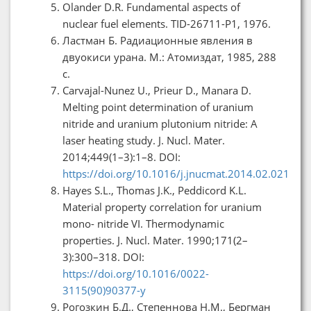
Olander D.R. Fundamental aspects of
nuclear fuel elements. TID-26711-P1, 1976.
Ластман Б. Радиационные явления в
двуокиси урана. М.: Атомиздат, 1985, 288
с.
Carvajal-Nunez U., Prieur D., Manara D.
Melting point determination of uranium
nitride and uranium plutonium nitride: A
laser heating study. J. Nucl. Mater.
2014;449(1–3):1–8. DOI:
https://doi.org/10.1016/j.jnucmat.2014.02.021
Hayes S.L., Thomas J.K., Peddicord K.L.
Material property correlation for uranium
mono- nitride VI. Thermodynamic
properties. J. Nucl. Mater. 1990;171(2–
3):300–318. DOI:
https://doi.org/10.1016/0022-
3115(90)90377-y
Рогозкин Б.Д., Степеннова Н.М., Бергман