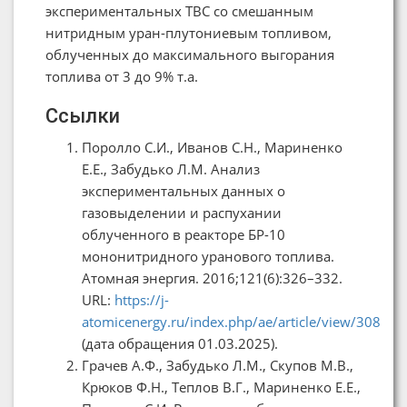
экспериментальных ТВС со смешанным
нитридным уран-плутониевым топливом,
облученных до максимального выгорания
топлива от 3 до 9% т.а.
Ссылки
Поролло С.И., Иванов С.Н., Мариненко
Е.Е., Забудько Л.М. Анализ
экспериментальных данных о
газовыделении и распухании
облученного в реакторе БР-10
мононитридного уранового топлива.
Атомная энергия. 2016;121(6):326–332.
URL:
https://j-
atomicenergy.ru/index.php/ae/article/view/308
(дата обращения 01.03.2025).
Грачев А.Ф., Забудько Л.М., Скупов М.В.,
Крюков Ф.Н., Теплов В.Г., Мариненко Е.Е.,