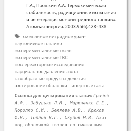
Г.А., Прошкин А.А. Термохимическая
стабильность, радиационные испытания
и регенерация мононитридного топлива.
Атомная энергия. 2003;95(6):428–438.
смешанное нитридное уран-
плутониевое топливо
экспериментальные твэлы
экспериментальные ТВС
послереакторные исследования
парциальное давление азота
газообразные продукты деления
азотирование оболочки
инертные газы
Ссылка для цитирования статьи:
Грачев
А.Ф., Забудько Л.М., Мариненко Е.Е.,
Поролло С.И., Беляева А.В., Крюков
Ф.Н., Теплов В.Г., Скупов М.В.
Азот
под оболочкой твэлов со смешанным