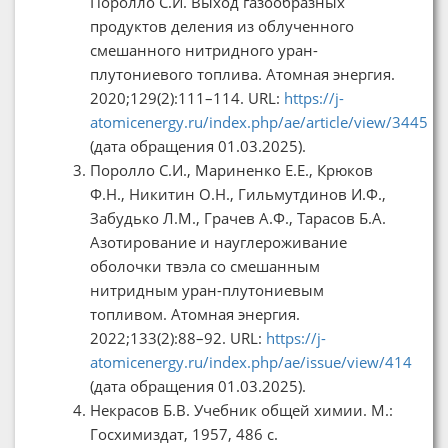
Поролло С.И. Выход газообразных
продуктов деления из облученного
смешанного нитридного уран-
плутониевого топлива. Атомная энергия.
2020;129(2):111–114. URL:
https://j-
atomicenergy.ru/index.php/ae/article/view/3445
(дата обращения 01.03.2025).
Поролло С.И., Мариненко Е.Е., Крюков
Ф.Н., Никитин О.Н., Гильмутдинов И.Ф.,
Забудько Л.М., Грачев А.Ф., Тарасов Б.А.
Азотирование и науглероживание
оболочки твэла со смешанным
нитридным уран-плутониевым
топливом. Атомная энергия.
2022;133(2):88–92. URL:
https://j-
atomicenergy.ru/index.php/ae/issue/view/414
(дата обращения 01.03.2025).
Некрасов Б.В. Учебник общей химии. М.:
Госхимиздат, 1957, 486 c.