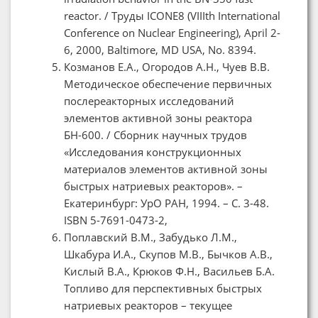
reactor. / Труды ICONE8 (VIIIth International
Conference on Nuclear Engineering), April 2-
6, 2000, Baltimore, MD USA, No. 8394.
Козманов Е.А., Огородов А.Н., Чуев В.В.
Методическое обеспечение первичных
послереакторных исследований
элементов активной зоны реактора
БН-600. / Сборник научных трудов
«Исследования конструкционных
материалов элементов активной зоны
быстрых натриевых реакторов». –
Екатеринбург: УрО РАН, 1994. – С. 3-48.
ISBN 5-7691-0473-2,
Поплавский В.М., Забудько Л.М.,
Шкабура И.А., Скупов М.В., Бычков А.В.,
Кислый В.А., Крюков Ф.Н., Васильев Б.А.
Топливо для перспективных быстрых
натриевых реакторов – текущее