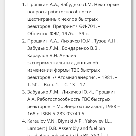
Прошкин А.А., Забудько Л.М. Некоторые
вопросы работоспособности
шестигранных чехлов быстрых
реакторов. Препринт ФЭИ-701. –
Обнинск: ФЭИ, 1976. – 39 с.
Прошкин А.А., Лихачев Ю.И., Тузов А.Н.,
Забудько Л.М., Бондаренко В.В.,
Караулов В.Н. Анализ
экспериментальных данных об
изменении формы ТВС быстрых
реакторов. // Атомная энергия. – 1981. –
Т. 50. – Вып. 1. – С. 13 – 17.
Забудько Л.М., Лихачев Ю.И., Прошкин
А.А. Работоспособность ТВС быстрых
реакторов. – М.: Энергоатомиздат, 1988 –
168 с. ISBN 5-283-03749-5.
Karaulov V.N., Blynski A.P., Yakovlev I.L.,
Lambert J.D.B. Assembly and fuel pin
irradiation behavior in the BN-350 fast