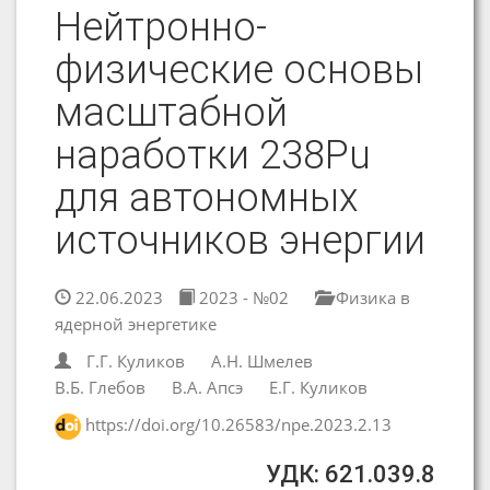
Нейтронно-
физические основы
масштабной
наработки 238Pu
для автономных
источников энергии
22.06.2023
2023 - №02
Физика в
ядерной энергетике
Г.Г. Куликов
А.Н. Шмелев
В.Б. Глебов
В.А. Апсэ
Е.Г. Куликов
https://doi.org/10.26583/npe.2023.2.13
УДК: 621.039.8