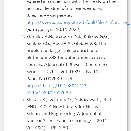
equired in connection with the Treaty on the
non proliferation of nuclear weapons.
Электронный ресурс:
https://www.iaea.org/sites/default/files/infcirc153_
(дата доступа 10.11.2022).
Shmelev A.N., Geraskin N.I., Kulikov G.G.,
Kulikov E.G., Apse V.A., Glebov V.B. The
problem of large-scale production of
plutonium-238 for autonomous energy
sources. //Journal of Physics: Conference
Series. – 2020. – Vol. 1689. – Iss. 111. –
Paper No.012030. DOI:
https://doi.org/10.1088/1742-
6596/1689/1/012030
.
Shibata K., Iwamoto O., Nakagawa T., et al.
JENDL-4.0: A New Library for Nuclear
Science and Engineering. // Journal of
Nuclear Science and Technology. – 2011. –
Vol. 48(1). – PP. 1-30.