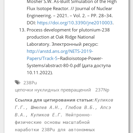
Mosher S.W. As-Built Simulation of the High
Flux Isotope Reactor. // Journal of Nuclear
Engineering. – 2021. – Vol. 2. – PP. 28–34.
DOI:
https://doi.org/10.3390/jne2010003
.
Process development for plutonium-238
production at Oak Ridge National
Laboratory. Электронный ресурс:
http://anstd.ans.org/NETS-2019-
Papers/Track-5
–Radioisotope-Power-
Systems/abstract-80-0.pdf (дата доступа
10.11.2022).
238Pu
цепочки нуклидных превращений
237Np
Ссылка для цитирования статьи:
Куликов
Г.Г., Шмелев А.Н., Глебов В.Б., Апсэ
В.А., Куликов Е.Г.
Нейтронно-
физические основы масштабной
наработки 238Pu для автономных