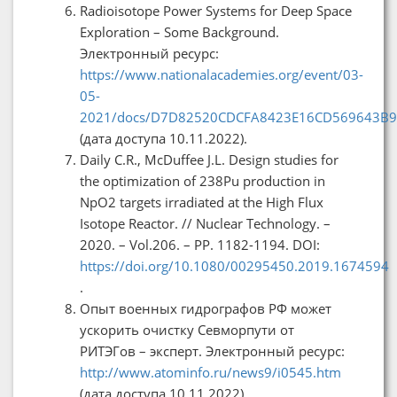
Radioisotope Power Systems for Deep Space
Exploration – Some Background.
Электронный ресурс:
https://www.nationalacademies.org/event/03-
05-
2021/docs/D7D82520CDCFA8423E16CD569643B
(дата доступа 10.11.2022).
Daily C.R., McDuffee J.L. Design studies for
the optimization of 238Pu production in
NpO2 targets irradiated at the High Flux
Isotope Reactor. // Nuclear Technology. –
2020. – Vol.206. – PP. 1182-1194. DOI:
https://doi.org/10.1080/00295450.2019.1674594
.
Опыт военных гидрографов РФ может
ускорить очистку Севморпути от
РИТЭГов – эксперт. Электронный ресурс:
http://www.atominfo.ru/news9/i0545.htm
(дата доступа 10.11.2022).