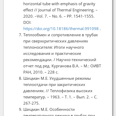
horizontal tube with emphasis of gravity
effect // Journal of Thermal Engineering. –
2020. –Vol. 7. – No. 6. – PP. 1541-1555.
DOI:
https://doi.org/10.18186/thermal.991098
.
Теплообмен и сопротивление в трубах
при сверхкритических давлениях
теплоносителя: Итоги научного
исследования и практические
рекомендации. / Научно-технический
отчет под ред. Курганова В.А. – М.: ОИВТ
РАН, 2010. – 228 c.
Шицман М.Е. Ухудшенные режимы
теплоотдачи при закритических
давлениях. // Теплофизика высоких
температур. – 1963. – T. 1. – Вып. 2. – С.
267-275.
Шицман М.Е. Особенности
температурного режима в трубах при