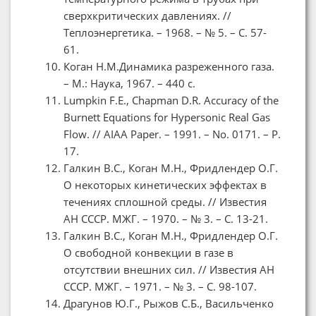
сверхкритических давлениях. //
Теплоэнергетика. – 1968. – № 5. – С. 57-
61.
Коган Н.М.Динамика разреженного газа.
– М.: Наука, 1967. – 440 с.
Lumpkin F.E., Chapman D.R. Accuracy of the
Burnett Equations for Hypersonic Real Gas
Flow. // AIAA Paper. – 1991. – No. 0171. – Р.
17.
Галкин В.С., Коган М.Н., Фридлендер О.Г.
О некоторых кинетических эффектах в
течениях сплошной среды. // Известия
АН СССР. МЖГ. – 1970. – № 3. – С. 13-21.
Галкин В.С., Коган М.Н., Фридлендер О.Г.
О свободной конвекции в газе в
отсутствии внешних сил. // Известия АН
СССР. МЖГ. – 1971. – № 3. – С. 98-107.
Драгунов Ю.Г., Рыжов С.Б., Васильченко