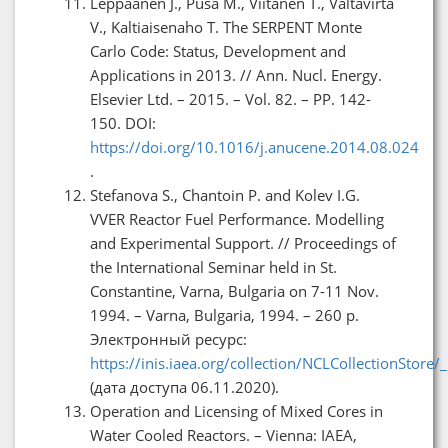
Leppaanen J., Pusa M., Viitanen T., Valtavirta
V., Kaltiaisenaho T. The SERPENT Monte
Carlo Code: Status, Development and
Applications in 2013. // Ann. Nucl. Energy.
Elsevier Ltd. – 2015. – Vol. 82. – PP. 142-
150. DOI:
https://doi.org/10.1016/j.anucene.2014.08.024
.
Stefanova S., Chantoin P. and Kolev I.G.
VVER Reactor Fuel Performance. Modelling
and Experimental Support. // Proceedings of
the International Seminar held in St.
Constantine, Varna, Bulgaria on 7-11 Nov.
1994. – Varna, Bulgaria, 1994. – 260 p.
Электронный ресурс:
https://inis.iaea.org/collection/NCLCollectionStor
(дата доступа 06.11.2020).
Operation and Licensing of Mixed Cores in
Water Cooled Reactors. – Vienna: IAEA,