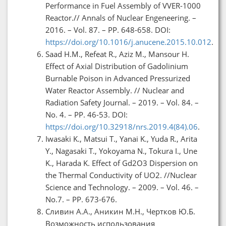
Performance in Fuel Assembly of VVER-1000
Reactor.// Annals of Nuclear Engeneering. –
2016. – Vol. 87. – PP. 648-658. DOI:
https://doi.org/10.1016/j.anucene.2015.10.012
.
Saad H.M., Refeat R., Aziz M., Mansour H.
Effect of Axial Distribution of Gadolinium
Burnable Poison in Advanced Pressurized
Water Reactor Assembly. // Nuclear and
Radiation Safety Journal. – 2019. – Vol. 84. –
No. 4. – PP. 46-53. DOI:
https://doi.org/10.32918/nrs.2019.4(84).06
.
Iwasaki K., Matsui T., Yanai K., Yuda R., Arita
Y., Nagasaki T., Yokoyama N., Tokura I., Une
K., Harada K. Effect of Gd2O3 Dispersion on
the Thermal Conductivity of UO2. //Nuclear
Science and Technology. – 2009. – Vol. 46. –
No.7. – PP. 673-676.
Сливин А.А., Аникин М.Н., Чертков Ю.Б.
Возможность использования