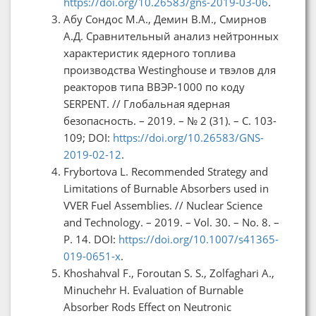
https://doi.org/10.26583/gns-2019-03-06
.
Абу Сондос М.А., Демин В.М., Смирнов
А.Д. Сравнительный анализ нейтронных
характеристик ядерного топлива
производства Westinghouse и твэлов для
реакторов типа ВВЭР-1000 по коду
SERPENT. // Глобальная ядерная
безопасность. – 2019. – № 2 (31). – С. 103-
109; DOI:
https://doi.org/10.26583/GNS-
2019-02-12
.
Frybortova L. Recommended Strategy and
Limitations of Burnable Absorbers used in
VVER Fuel Assemblies. // Nuclear Science
and Technology. – 2019. – Vol. 30. – No. 8. –
P. 14. DOI:
https://doi.org/10.1007/s41365-
019-0651-x
.
Khoshahval F., Foroutan S. S., Zolfaghari A.,
Minuchehr H. Evaluation of Burnable
Absorber Rods Effect on Neutronic