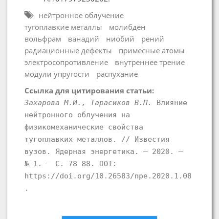
нейтронное облучение
тугоплавкие металлы
молибден
вольфрам
ванадий
ниобий
рений
радиационные дефекты
примесные атомы
электросопротивление
внутреннее трение
модули упругости
распухание
Ссылка для цитирования статьи:
Захарова М.И., Тарасиков В.П.
Влияние
нейтронного облучения на
физикомеханические свойства
тугоплавких металлов. // Известия
вузов. Ядерная энергетика. – 2020. –
№ 1. – С. 78-88. DOI:
https://doi.org/10.26583/npe.2020.1.08
.