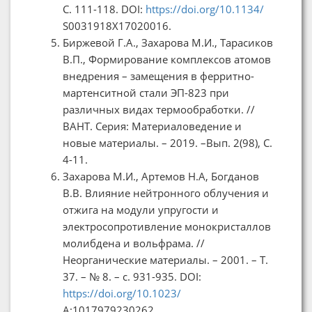
С. 111-118. DOI:
https://doi.org/10.1134/
S0031918X17020016.
Биржевой Г.А., Захарова М.И., Тарасиков
В.П., Формирование комплексов атомов
внедрения – замещения в ферритно-
мартенситной стали ЭП-823 при
различных видах термообработки. //
ВАНТ. Серия: Материаловедение и
новые материалы. – 2019. –Вып. 2(98), С.
4-11.
Захарова М.И., Артемов Н.А, Богданов
В.В. Влияние нейтронного облучения и
отжига на модули упругости и
электросопротивление монокристаллов
молибдена и вольфрама. //
Неорганические материалы. – 2001. – Т.
37. – № 8. – с. 931-935. DOI:
https://doi.org/10.1023/
A:1017979230262.