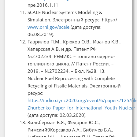
npe.2016.1.11
SCALE Nuclear Systems Modeling &
Simulation. Электронный ресурс: https://
www.ornl.gov/scale
(дата доступа:
06.08.2019).
Гаврилов П.М., Крюков О.В., Иванов К.В.,
Хаперская А.В. и др. Патент РФ
№2702234. РЕМИКС – топливо ядерно-
топливного цикла. // Патент России. –
2019. – №2702234. – Бюл. №28. 13.
Nuclear Fuel Reprocessing with Complete
Recycling of Fissile Materials. Электронный
ресурс:
https://indico.iync2020.org/event/6/papers/125/fil
Zhurbenko_Paper_for_International_Youth_Nuclear
(дата доступа: 02.03.2020).
Зильберман Б.Я., Федоров Ю.С.,
Римский0Корсаков А.А., Бибичев Б.А.,
Чубаров М.Н., Алексеев П.Н. Патент РФ