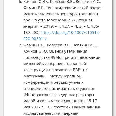
Кочнов О.Ю., Колесов В.В., Зевякин А.С.,
Фомин Р.В. Теплогидравлический расчет
максимальной температуры топлива и
воды в установке МАК-2. // Атомная
энергия. – 2019. – Т. 127. – № 3. – С. 135-
137. DOI:
https://doi.org/10.1007/s10512-
020-00601-x
Фомин Р.В., Колесов В.В., Зевякин А.С.,
Кочнов О.Ю. Оценка увеличения
производства 99Мо при использовании
мишеней усовершенствованной
конструкции на реакторе ВВР-ц. /
Материалы II Международной
конференции молодых ученых,
специалистов, аспирантов, студентов
«Инновационные ядерные реакторы
малой и сверхмалой мощности» 15-17
мая 2017 г. ГК «Росатом», Национальный
исследовательский ядерный