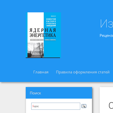
Из
Реценз
Главная
Правила оформления статей
Поиск
О