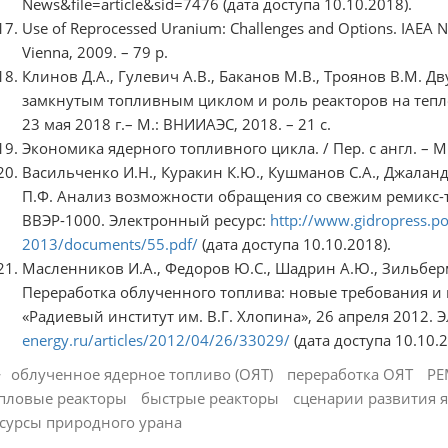
News&file=article&sid=7476 (дата доступа 10.10.2018).
Use of Reprocessed Uranium: Challenges and Options. IAEA Nu
Vienna, 2009. – 79 р.
Клинов Д.А., Гулевич А.В., Баканов М.В., Троянов В.М. 
замкнутым топливным циклом и роль реакторов на тепл
23 мая 2018 г.– М.: ВНИИАЭС, 2018. – 21 c.
Экономика ядерного топливного цикла. / Пер. с англ. – М.
Васильченко И.Н., Куракин К.Ю., Кушманов С.А., Джалан
П.Ф. Анализ возможности обращения со свежим ремикс-
ВВЭР-1000. Электронный ресурс:
http://www.gidropress.pod
2013/documents/55.pdf/
(дата доступа 10.10.2018).
Масленников И.А., Федоров Ю.С., Шадрин А.Ю., Зильберма
Переработка облученного топлива: новые требования 
«Радиевый институт им. В.Г. Хлопина», 26 апреля 2012. 
energy.ru/articles/2012/04/26/33029/
(дата доступа 10.10.2
облученное ядерное топливо (ОЯТ)
переработка ОЯТ
РЕ
пловые реакторы
быстрые реакторы
сценарии развития 
сурсы природного урана