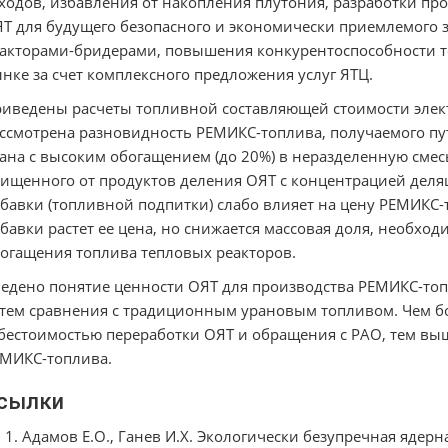
ходов, избавления от накопления плутония, разработки п
Т для будущего безопасного и экономически приемлемого з
акторами-бридерами, повышения конкурентоспособности 
нке за счет комплексного предложения услуг ЯТЦ.
иведены расчеты топливной составляющей стоимости элек
ссмотрена разновидность РЕМИКС-топлива, получаемого пу
ана с высоким обогащением (до 20%) в неразделенную смес
ищенного от продуктов деления ОЯТ с концентрацией деля
бавки (топливной подпитки) слабо влияет на цену РЕМИКС-
бавки растет ее цена, но снижается массовая доля, необхо
огащения топлива тепловых реакторов.
едено понятие ценности ОЯТ для производства РЕМИКС-топ
тем сравнения с традиционным урановым топливом. Чем б
бестоимостью переработки ОЯТ и обращения с РАО, тем вы
МИКС-топлива.
сылки
Адамов Е.О., Ганев И.Х. Экологически безупречная ядерна