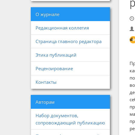
О журнале
Редакционная коллегия
Страница главного редактора
Этика публикаций
Пр
Рецензирование
ка
по
Контакты
во
де
се
Авторам
пр
ма
Набор документов,
пр
сопровождающий публикацию
ре