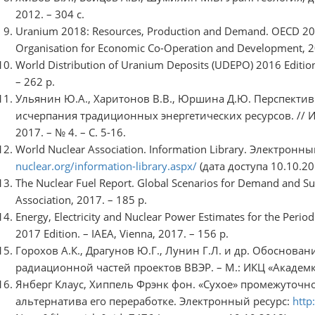
2012. – 304 с.
Uranium 2018: Resources, Production and Demand. OECD 201
Organisation for Economic Co-Operation and Development, 2
World Distribution of Uranium Deposits (UDEPO) 2016 Editio
– 262 р.
Ульянин Ю.А., Харитонов В.В., Юршина Д.Ю. Перспектив
исчерпания традиционных энергетических ресурсов. // Из
2017. – № 4. – С. 5-16.
World Nuclear Association. Information Library. Электронный
nuclear.org/information-library.aspx/
(дата доступа 10.10.20
The Nuclear Fuel Report. Global Scenarios for Demand and Su
Association, 2017. – 185 р.
Energy, Electricity and Nuclear Power Estimates for the Period
2017 Edition. – IAEA, Vienna, 2017. – 156 p.
Горохов А.К., Драгунов Ю.Г., Лунин Г.Л. и др. Обоснов
радиационной частей проектов ВВЭР. – М.: ИКЦ «Академкн
Янберг Клаус, Хиппель Фрэнк фон. «Сухое» промежуточн
альтернатива его переработке. Электронный ресурс:
http