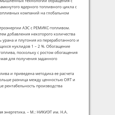
ромышленных технологий обращения с
амкнутого ядерного топливного цикла с
топливных компаний на глобальном
троэнергии АЭС с РЕМИКС-топливом.
тем добавления некоторого количества
ь урана и плутония из переработанного и
щихся нуклидов 1 – 2 %. Обогащение
топлива, поскольку с ростом обогащения
димая для получения заданного
лива и приведена методика ее расчета
ольше разница между ценностью ОЯТ и
ше рентабельность производства
я энергетика. – М.: НИКИЭТ им. Н.А.