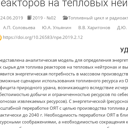
реакторов на тепловых не
24.06.2019
2019 - №02
Топливный цикл и радиоак
А.П. Соловьева
Ю.А. Ульянин
В.В. Харитонов
Д.Ю.
https://doi.org/10.26583/npe.2019.2.12
УД
едставлена аналитическая модель для определения энерге
к сырья для топлива реакторов на тепловых нейтронах и вы
явится энергетическая потребность в массовом производст
зможные сценарии использования топливного ресурса из 
фицита природного урана, возникающего вследствие исче
бестоимостью добычи и ограниченностью ресурсов по себе
огнозах извлекаемых ресурсов). С энергетической (ресурсно
сштабной переработке ОЯТ с целью производства топлива 
актически до 2040 г. Необходимость переработки ОЯТ в бл
сурсными соображениями, а необходимостью сокращения 