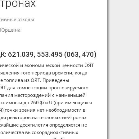
йтронах
тивные отходы
 Юршина
К: 621.039, 553.495 (063, 470)
тической и экономической ценности ОЯТ
явления того периода времени, когда
ве топлива из ОЯТ. Приведены
ОЯТ для компенсации прогнозируемого
рпания месторождений с наименьшей
стоимости до 260 $/кгU (при имеющихся
й) точки зрения нет необходимости в
для реакторов на тепловых нейтронах
ижайшие десятилетия определяется не
количества высокорадиоактивных