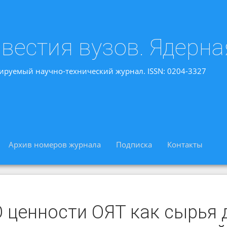
вестия вузов. Ядерна
ируемый научно-технический журнал. ISSN: 0204-3327
Архив номеров журнала
Подписка
Контакты
 ценности ОЯТ как сырья 