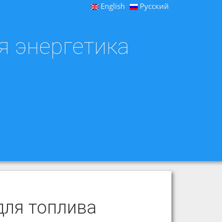
English
Русский
я энергетика
для топлива