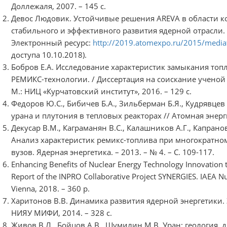
Доллежаля, 2007. – 145 с.
Девос Людовик. Устойчивые решения AREVA в области к
стабильного и эффективного развития ядерной отрасли. 3
Электронный ресурс:
http://2019.atomexpo.ru/2015/mediafi
доступа 10.10.2018).
Бобров Е.А. Исследование характеристик замыкания топ
РЕМИКС-технологии. / Диссертация на соискание ученой 
М.: НИЦ «Курчатовский институт», 2016. – 129 с.
Федоров Ю.С., Бибичев Б.А., Зильберман Б.Я., Кудрявце
урана и плутония в тепловых реакторах // Атомная энергия. 
Декусар В.М., Каграманян В.С., Калашников А.Г., Капранов
Анализ характеристик ремикс-топлива при многократном 
вузов. Ядерная энергетика. – 2013. – № 4. – С. 109-117.
Enhancing Benefits of Nuclear Energy Technology Innovation 
Report of the INPRO Collaborative Project SYNERGIES. IAEA Nuc
Vienna, 2018. – 360 p.
Харитонов В.В. Динамика развития ядерной энергетики.
НИЯУ МИФИ, 2014. – 328 с.
Живов В.Л., Бойцов А.В., Шумилин М.В. Уран: геология, 