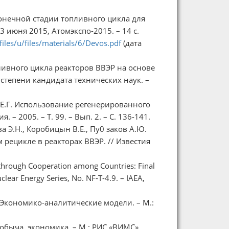
онечной стадии топливного цикла для
 июня 2015, Атомэкспо-2015. – 14 с.
les/u/files/materials/6/Devos.pdf
(дата
ливного цикла реакторов ВВЭР на основе
степени кандидата технических наук. –
в Е.Г. Использование регенерированного
– 2005. – Т. 99. – Вып. 2. – С. 136-141.
а Э.Н., Коробицын В.Е., Пу0 заков А.Ю.
рецикле в реакторах ВВЭР. // Известия
through Cooperation among Countries: Final
lear Energy Series, No. NF-T-4.9. – IAEA,
 Экономико-аналитические модели. – М.:
добыча, экономика. – М.: РИС «ВИМС»,