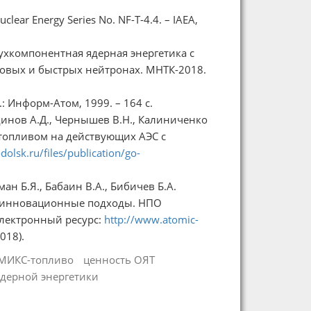
clear Energy Series No. NF-T-4.4. – IAEA,
Двухкомпонентная ядерная энергетика с
овых и быстрых нейтронах. МНТК-2018.
: Информ-Атом, 1999. – 164 с.
динов А.Д., Чернышев В.Н., Калиниченко
топливом на действующих АЭС с
olsk.ru/files/publication/go-
н Б.Я., Бабаин В.А., Бибичев Б.А.
и инновационные подходы. НПО
Электронный ресурс:
http://www.atomic-
018).
МИКС-топливо
ценность ОЯТ
ядерной энергетики