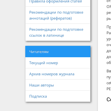
от
Правила оформления статей
ОЯ
Рекомендации по подготовке
ре
аннотаций (рефератов)
ры
Пр
Рекомендации по подготовке
Ра
ссылок в латинице
ур
оч
до
Читателям
до
об
Текущий номер
Вв
Архив номеров журнала
пу
се
Наши авторы
РЕ
Подписка
С