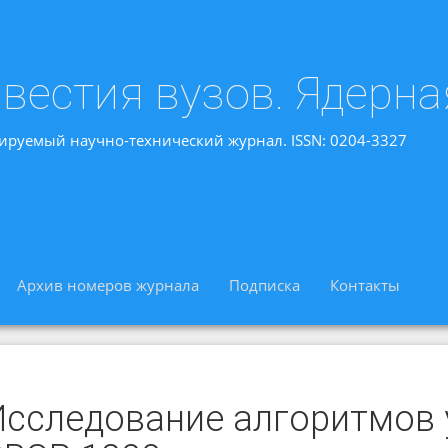
вестия вузов. Ядерна
ируемый научно-технический журнал. ISSN: 0204-3327
Архив номеров журнала
Подписка
Контакты
Исследование алгоритмов 