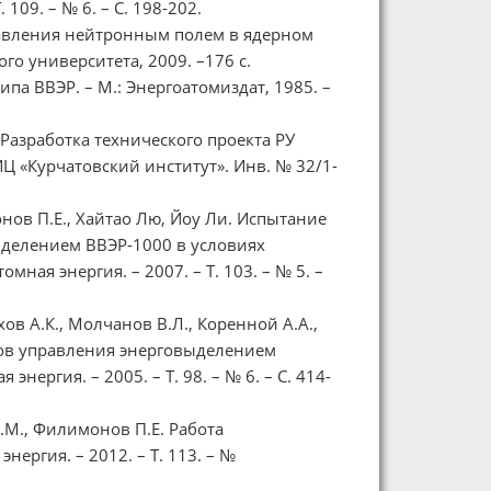
109. – № 6. – С. 198-202.
правления нейтронным полем в ядерном
го университета, 2009. –176 с.
па ВВЭР. – М.: Энергоатомиздат, 1985. –
. Разработка технического проекта РУ
Ц «Курчатовский институт». Инв. № 32/1-
нов П.Е., Хайтао Лю, Йоу Ли. Испытание
делением ВВЭР-1000 в условиях
ная энергия. – 2007. – Т. 103. – № 5. –
ов А.К., Молчанов В.Л., Коренной А.А.,
ов управления энерговыделением
ергия. – 2005. – Т. 98. – № 6. – С. 414-
Ю.М., Филимонов П.Е. Работа
нергия. – 2012. – Т. 113. – №