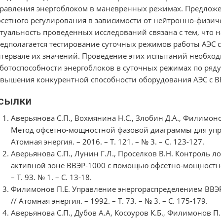
равления энергоблоком в маневренных режимах. Предложе
сетного регулирования в зависимости от нейтронно-физиче
туальность проведенных исследований связана с тем, что н
едполагается тестирование суточных режимов работы АЭС
тервале их значений. Проведение этих испытаний необхо
ботоспособности энергоблоков в суточных режимах по ряду
вышения конкурентной способности оборудования АЭС с ВВ
сылки
Аверьянова С.П., Вохмянина Н.С., Злобин Д.А., Филимонов
Метод офсетно-мощностной фазовой диаграммы для упр
Атомная энергия. – 2016. – Т. 121. – № 3. – С. 123-127.
Аверьянова С.П., Лунин Г.Л., Проселков В.Н. Контроль 
активной зоне ВВЭР-1000 с помощью офсетно-мощностной
– Т. 93. № 1. – С. 13-18.
Филимонов П.Е. Управление энергораспределением ВВЭ
// Атомная энергия. – 1992. – Т. 73. – № 3. – С. 175-179.
Аверьянова С.П., Дубов А.А, Косоуров К.Б., Филимонов П