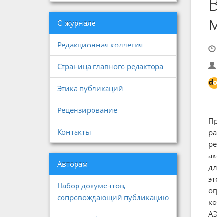
О журнале
Редакционная коллегия
Страница главного редактора
Этика публикаций
Рецензирование
Пр
Контакты
ра
ре
ак
Авторам
дл
эт
Набор документов,
ог
сопровождающий публикацию
ко
АЭ