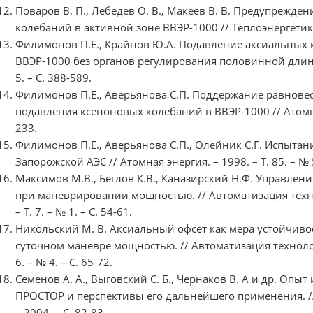
Поваров В. П., Лебедев О. В., Макеев В. В. Предупрежд
колебаний в активной зоне ВВЭР-1000 // Теплоэнергетика. –
Филимонов П.Е., Крайнов Ю.А. Подавление аксиальных 
ВВЭР-1000 без органов регулирования половинной длины /
5. – С. 388-589.
Филимонов П.Е., Аверьянова С.П. Поддержание равнове
подавления ксеноновых колебаний в ВВЭР-1000 // Атомная э
233.
Филимонов П.Е., Аверьянова С.П., Олейник С.Г. Испытан
Запорожской АЭС // Атомная энергия. – 1998. – Т. 85. – № 5
Максимов М.В., Беглов К.В., Каназирский Н.Ф. Управлен
при маневрировании мощностью. // Автоматизация техно
– Т. 7. – № 1. – С. 54-61.
Никольский М. В. Аксиальный офсет как мера устойчиво
суточном маневре мощностью. // Автоматизация технологи
6. – № 4. – С. 65-72.
Семенов А. А., Выговский С. Б., Чернаков В. А и др. Оп
ПРОСТОР и перспективы его дальнейшего применения. /
– 2004. – С. 82-83.