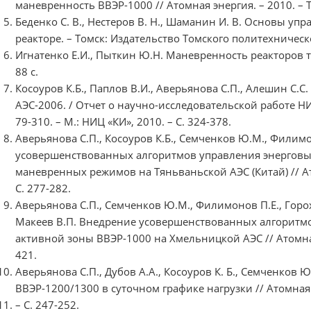
маневренность ВВЭР-1000 // Атомная энергия. – 2010. – Т. 
Беденко С. В., Нестеров В. Н., Шаманин И. В. Основы у
реакторе. – Томск: Издательство Томского политехническо
Игнатенко Е.И., Пыткин Ю.Н. Маневренность реакторов ти
88 с.
Косоуров К.Б., Паплов В.И., Аверьянова С.П., Алешин С.С
АЭС-2006. / Отчет о научно-исследовательской работе НИ
79-310. – М.: НИЦ «КИ», 2010. – С. 324-378.
Аверьянова С.П., Косоуров К.Б., Семченков Ю.М., Филимо
усовершенствованных алгоритмов управления энерговы
маневренных режимов на Тяньваньской АЭС (Китай) // Атом
С. 277-282.
Аверьянова С.П., Семченков Ю.М., Филимонов П.Е., Горох
Макеев В.П. Внедрение усовершенствованных алгоритм
активной зоны ВВЭР-1000 на Хмельницкой АЭС // Атомная эн
421.
Аверьянова С.П., Дубов А.А., Косоуров К. Б., Семченков 
ВВЭР-1200/1300 в суточном графике нагрузки // Атомная э
– С. 247-252.