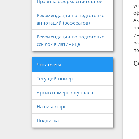
Правила оформления статей
уп
оф
Рекомендации по подготовке
Ак
аннотаций (рефератов)
пр
ин
Рекомендации по подготовке
ра
ссылок в латинице
по
С
Читателям
Текущий номер
Архив номеров журнала
Наши авторы
Подписка