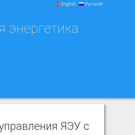
English
Русский
я энергетика
управления ЯЭУ с