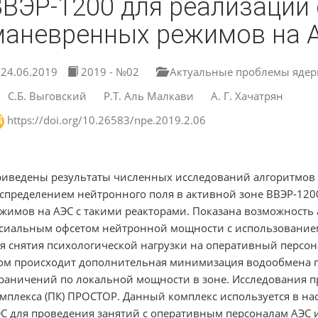
ВВЭР-1200 для реализации
маневренных режимов на 
24.06.2019
2019 - №02
Актуальные проблемы ядер
С.Б. Выговский
Р.Т. Аль Малкави
А. Г. Хачатрян
https://doi.org/10.26583/npe.2019.2.06
иведены результаты численных исследований алгоритмов
спределением нейтронного поля в активной зоне ВВЭР-12
жимов на АЭС с такими реакторами. Показана возможность
сиальным офсетом нейтронной мощности с использованием
я снятия психологической нагрузки на оперативный персо
ом происходит дополнительная минимизация водообмена п
раничений по локальной мощности в зоне. Исследования п
мплекса (ПК) ПРОСТОР. Данный комплекс используется в н
С для проведения занятий с оперативным персоналам АЭС