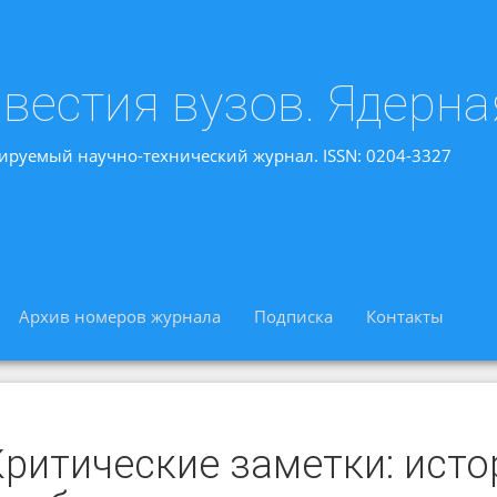
вестия вузов. Ядерна
ируемый научно-технический журнал. ISSN: 0204-3327
Архив номеров журнала
Подписка
Контакты
ритические заметки: истор