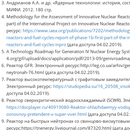
Андрианов А.А. и др. «Ядерные технологии: история, сос
МИФИ. 2012. 180 стр.
Methodology for the Assessment of Innovative Nuclear Reactor
part) of the International Project on Innovative Nuclear Rea
ресурс:
https://www.iaea.org/publications/7202/methodology
reactors-and-fuel-cycles-report-of-phase-1b-first-part-of-the-
reactors-and-fuel-cycles-inpro
(дата доступа 04.02.2019).
A Technology Roadmap for Generation IV Nuclear Energy Sy
4.org/gif/upload/docs/application/pdf/2013-09/genivroadma
Реактор GFR. Электронный ресурс:http://leg.co.ua/arhiv/gen
neytronah-76.html (дата доступа 04.02.2019).
Реактор высокотемпературный с графитовым замедлител
Электронный ресурс:
https://studopedia.su/16_20508_viso
доступа 04.02.2019).
Реактор сверхкритический водоохлаждаемый (SCWR). Эл
https://docplayer.ru/40919080-Reaktor-ohlazhdaemyy-vodoy-
osnovnoy-pretendent-v-super-vver.html
(дата доступа 04.02.
Реактор на быстрых нейтронах со свинцово-висмутовым 
ресурс:https://tnenergy.livejournal.com/87320.html (дата до