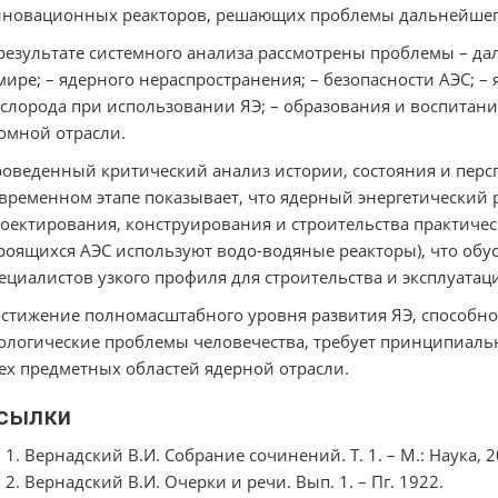
новационных реакторов, решающих проблемы дальнейшего
результате системного анализа рассмотрены проблемы – да
мире; – ядерного нераспространения; – безопасности АЭС; –
слорода при использовании ЯЭ; – образования и воспитан
омной отрасли.
оведенный критический анализ истории, состояния и перс
временном этапе показывает, что ядерный энергетически
оектирования, конструирования и строительства практическ
роящихся АЭС используют водо-водяные реакторы), что обус
ециалистов узкого профиля для строительства и эксплуатаци
стижение полномасштабного уровня развития ЯЭ, способн
ологические проблемы человечества, требует принципиал
ех предметных областей ядерной отрасли.
сылки
Вернадский В.И. Собрание сочинений. Т. 1. – М.: Наука, 20
Вернадский В.И. Очерки и речи. Вып. 1. – Пг. 1922.