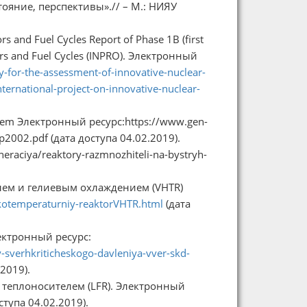
тояние, перспективы».// – М.: НИЯУ
s and Fuel Cycles Report of Phase 1B (first
ctors and Fuel Cycles (INPRO). Электронный
-for-the-assessment-of-innovative-nuclear-
international-project-on-innovative-nuclear-
stem Электронный ресурс:https://www.gen-
p2002.pdf (дата доступа 04.02.2019).
eraciya/reaktory-razmnozhiteli-na-bystryh-
ем и гелиевым охлаждением (VHTR)
kotemperaturniy-reaktorVHTR.html
(дата
ектронный ресурс:
sverhkriticheskogo-davleniya-vver-skd-
2019).
теплоносителем (LFR). Электронный
ступа 04.02.2019).