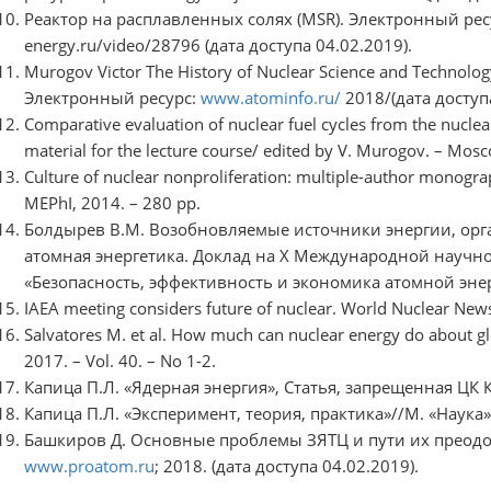
Реактор на расплавленных солях (MSR). Электронный ресу
energy.ru/video/28796 (дата доступа 04.02.2019).
Murogov Victor The History of Nuclear Science and Technology
Электронный ресурс:
www.atominfo.ru/
2018/(дата доступа
Comparative evaluation of nuclear fuel cycles from the nuclear 
material for the lecture course/ edited by V. Murogov. – Mo
Culture оf nuclear nonproliferation: multiple-author monog
MEPhI, 2014. – 280 pp.
Болдырев В.М. Возобновляемые источники энергии, орг
атомная энергетика. Доклад на X Международной научн
«Безопасность, эффективность и экономика атомной энер
IAEA meeting considers future of nuclear. World Nuclear News
Salvatores M. et al. How much can nuclear energy do about glob
2017. – Vol. 40. – No 1-2.
Капица П.Л. «Ядерная энергия», Статья, запрещенная ЦК К
Капица П.Л. «Эксперимент, теория, практика»//М. «Наука»,
Башкиров Д. Основные проблемы ЗЯТЦ и пути их преодо
www.proatom.ru
; 2018. (дата доступа 04.02.2019).