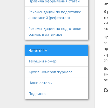
Правила оформления статей
ин
В 
Рекомендации по подготовке
в 
аннотаций (рефератов)
ки
Рекомендации по подготовке
ат
ссылок в латинице
Пр
со
пр
Читателям
ст
сп
Текущий номер
До
Архив номеров журнала
эк
вс
Наши авторы
С
Подписка