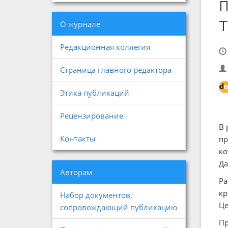
О журнале
Редакционная коллегия
Страница главного редактора
Этика публикаций
Рецензирование
В 
Контакты
пр
ко
Да
Авторам
Ра
кр
Набор документов,
Це
сопровождающий публикацию
Пр