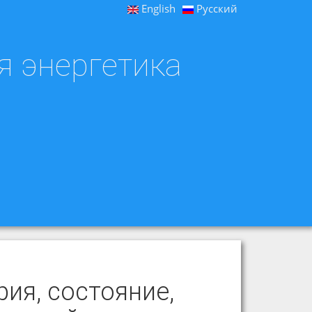
English
Русский
я энергетика
ия, состояние,