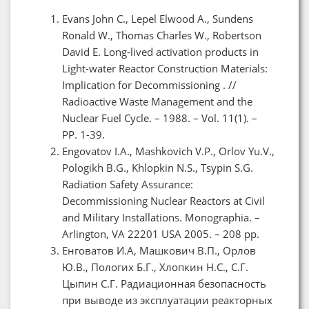
Evans John C., Lepel Elwood A., Sundens
Ronald W., Thomas Charles W., Robertson
David E. Long-lived activation products in
Light-water Reactor Construction Materials:
Implication for Decommissioning . //
Radioactive Waste Management and the
Nuclear Fuel Cycle. – 1988. – Vol. 11(1). –
PP. 1-39.
Engovatov I.A., Mashkovich V.P., Orlov Yu.V.,
Pologikh B.G., Khlopkin N.S., Tsypin S.G.
Radiation Safety Assurance:
Decommissioning Nuclear Reactors at Civil
and Military Installations. Monographia. –
Arlington, VA 22201 USA 2005. – 208 pp.
Енговатов И.А, Машкович В.П., Орлов
Ю.В., Пологих Б.Г., Хлопкин Н.С., С.Г.
Цыпин С.Г. Радиационная безопасность
при выводе из эксплуатации реакторных