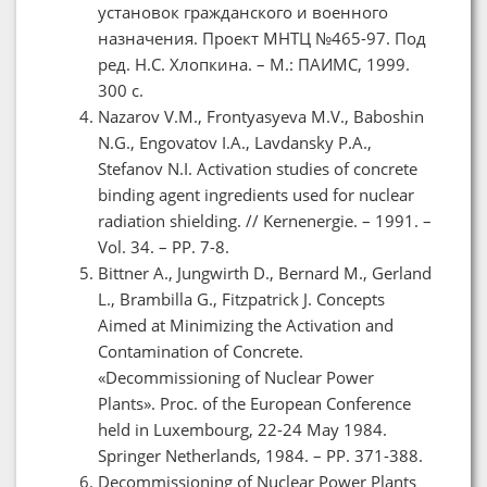
установок гражданского и военного
назначения. Проект МНТЦ №465-97. Под
ред. Н.С. Хлопкина. – М.: ПАИМС, 1999.
300 с.
Nazarov V.M., Frontyasyeva M.V., Baboshin
N.G., Engovatov I.A., Lavdansky P.A.,
Stefanov N.I. Activation studies of concrete
binding agent ingredients used for nuclear
radiation shielding. // Kernenergie. – 1991. –
Vol. 34. – PP. 7-8.
Bittner A., Jungwirth D., Bernard M., Gerland
L., Brambilla G., Fitzpatrick J. Concepts
Aimed at Minimizing the Activation and
Contamination of Concrete.
«Decommissioning of Nuclear Power
Plants». Proc. of the European Conference
held in Luxembourg, 22-24 May 1984.
Springer Netherlands, 1984. – PP. 371-388.
Decommissioning of Nuclear Power Plants