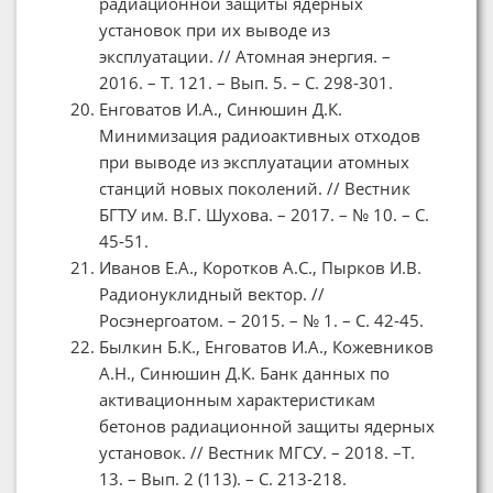
радиационной защиты ядерных
установок при их выводе из
эксплуатации. // Атомная энергия. –
2016. – Т. 121. – Вып. 5. – С. 298-301.
Енговатов И.А., Синюшин Д.К.
Минимизация радиоактивных отходов
при выводе из эксплуатации атомных
станций новых поколений. // Вестник
БГТУ им. В.Г. Шухова. – 2017. – № 10. – С.
45-51.
Иванов Е.А., Коротков А.С., Пырков И.В.
Радионуклидный вектор. //
Росэнергоатом. – 2015. – № 1. – С. 42-45.
Былкин Б.К., Енговатов И.А., Кожевников
А.Н., Синюшин Д.К. Банк данных по
активационным характеристикам
бетонов радиационной защиты ядерных
установок. // Вестник МГСУ. – 2018. –Т.
13. – Вып. 2 (113). – С. 213-218.