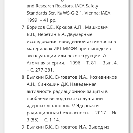
and Research Reactors. IAEA Safety
Standards Ser. № WS-G-2.1. Vienna: IAEA,
1999. – 41 pp.
Борисов С.Е., Крюков А.П., Машкович
В.П., Неретин В.А. Двумерные
исследования наведенной активности в
материалах ИРТ МИФИ при выводе из
эксплуатации или реконструкции. //
Атомная энергия. – 1996. – Т. 81. – Вып. 4.
– С. 277-281.
Былкин Б.К., Енговатов И.А., Кожевников
А.Н., Синюшин Д.К. Наведенная
активность радиационной защиты в
проблеме вывода из эксплуатации
ядерных установок. // Ядерная и
радиационная безопасность. – 2017. – №
3 (85). – С. 1-14.
Былкин Б.К., Енговатов И.А. Вывод из