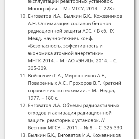
эксплуатации реакторных установок.
Монография. – М.: МГСУ, 2014. – 228 с.
Енговатов И.А., Былкин Б.К., Кожевников
А.Н. Оптимизация составов бетонов
радиационной защиты АЭС. / В сб.: IX
Межд. научно-технич. конф.
«Безопасность, эффективность и
экономика атомной энергетики»
МНТК-2014. – М.: АО «ЭНИЦ», 2014. – С.
305-309.
Войткевич Г.А., Мирошников А.Е.,
Поваренных А.С., Прохоров В.Г. Краткий
справочник по геохимии. – М.: Недра,
1977. – 180 с.
Енговатов И.А. Объемы радиоактивных
отходов и активация радиационной
защиты реакторных установок. //
Вестник МГСУ. – 2011. – № 8. – С. 325-330.
Былкин Б.К., Енговатов И.А. Кожевников