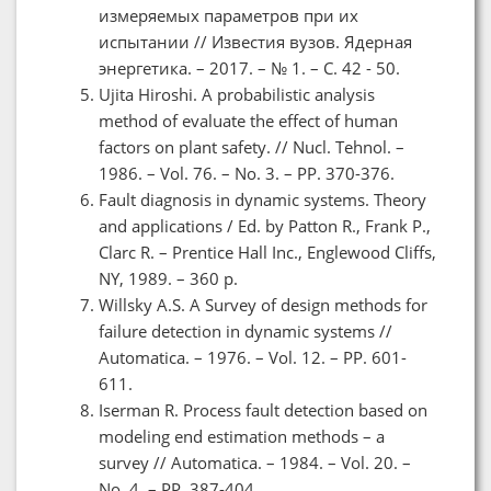
измеряемых параметров при их
испытании // Известия вузов. Ядерная
энергетика. – 2017. – № 1. – С. 42 - 50.
Ujita Hiroshi. A probabilistic analysis
method of evaluate the effect of human
factors on plant safety. // Nucl. Tehnol. –
1986. – Vol. 76. – No. 3. – PP. 370-376.
Fault diagnosis in dynamic systems. Theory
and applications / Ed. by Patton R., Frank P.,
Clarc R. – Prentice Hall Inc., Englewood Cliffs,
NY, 1989. – 360 p.
Willsky A.S. A Survey of design methods for
failure detection in dynamic systems //
Automatica. – 1976. – Vol. 12. – PP. 601-
611.
Iserman R. Process fault detection based on
modeling end estimation methods – a
survey // Automatica. – 1984. – Vol. 20. –
No. 4. – PP. 387-404.