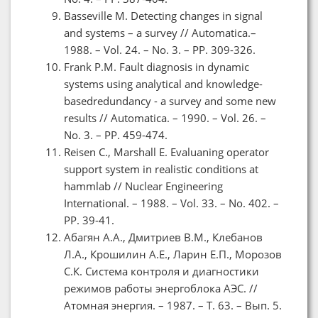
Basseville M. Detecting changes in signal
and systems – a survey // Automatica.–
1988. – Vol. 24. – No. 3. – PP. 309-326.
Frank P.M. Fault diagnosis in dynamic
systems using analytical and knowledge-
basedredundancy - a survey and some new
results // Automatica. – 1990. – Vol. 26. –
No. 3. – PP. 459-474.
Reisen C., Marshall E. Evaluaning operator
support system in realistic conditions at
hammlab // Nuclear Engineering
International. – 1988. – Vol. 33. – No. 402. –
PP. 39-41.
Абагян А.А., Дмитриев В.М., Клебанов
Л.А., Крошилин А.Е., Ларин Е.П., Морозов
С.К. Система контроля и диагностики
режимов работы энергоблока АЭС. //
Атомная энергия. – 1987. – Т. 63. – Вып. 5.