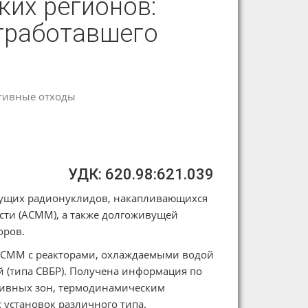
ких регионов:
тработавшего
тивные отходы
УДК: 620.98:621.039
ивущих радионуклидов, накапливающихся
сти (АСММ), а также долгоживущей
оров.
АСММ с реакторами, охлаждаемыми водой
й (типа СВБР). Получена информация по
тивных зон, термодинамическим
 установок различного типа.