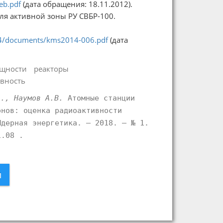
eb.pdf
(дата обращения: 18.11.2012).
ля активной зоны РУ СВБР-100.
014/documents/kms2014-006.pdf
(дата
ощности
реакторы
вность
А., Наумов А.В.
Атомные станции
онов: оценка радиоактивности
Ядерная энергетика. – 2018. – № 1.
1.08 .
л