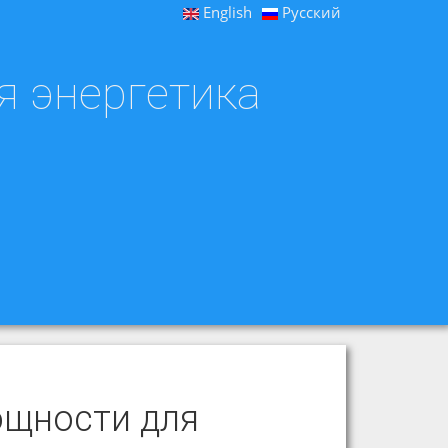
English
Русский
я энергетика
ощности для