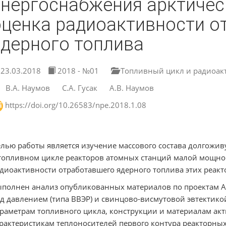
энергоснабжения арктичес
оценка радиоактивности о
ядерного топлива
23.03.2018
2018 - №01
Топливный цикл и радиоак
В.А. Наумов
С.А. Гусак
А.В. Наумов
https://doi.org/10.26583/npe.2018.1.08
лью работы является изучение массового состава долгож
топливном цикле реакторов атомных станций малой мощно
диоактивности отработавшего ядерного топлива этих реакт
полнен анализ опубликованных материалов по проектам 
д давлением (типа ВВЭР) и свинцово-висмутовой эвтектико
раметрам топливного цикла, конструкции и материалам ак
рактеристикам теплоносителей первого контура реакторных