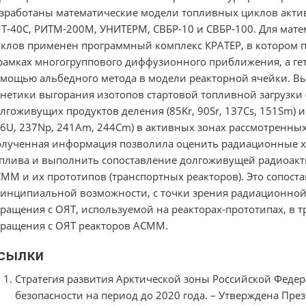
зработаны математические модели топливных циклов актив
Т-40С, РИТМ-200М, УНИТЕРМ, СВБР-10 и СВБР-100. Для мат
клов применен программный комплекс КРАТЕР, в котором п
рамках многогруппового диффузионного приближения, а гет
мощью альбедного метода в модели реакторной ячейки. В
нетики выгорания изотопов стартовой топливной загрузки 
лгоживущих продуктов деления (85Kr, 90Sr, 137Cs, 151Sm) и
6U, 237Np, 241Am, 244Cm) в активных зонах рассмотренны
лученная информация позволила оценить радиационные ха
плива и выполнить сопоставление долгоживущей радиоакт
ММ и их прототипов (транспортных реакторов). Это сопост
инципиальной возможности, с точки зрения радиационной
ращения с ОЯТ, используемой на реакторах-прототипах, в 
ращения с ОЯТ реакторов АСММ.
сылки
Стратегия развития Арктической зоны Российской Феде
безопасности на период до 2020 года. – Утверждена През