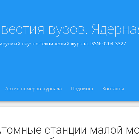
вестия вузов. Ядерна
ируемый научно-технический журнал. ISSN: 0204-3327
Архив номеров журнала
Подписка
Контакты
Атомные станции малой м