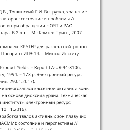
 Д.В., Тошинский Г.И. Выгрузка, хранение
акторов: состояние и проблемы //
ости при обращении с ОЯТ и РАО
ра. В 2-х т. – М.: Комтех-Принт, 2007. –
комплекс КРАТЕР для расчета нейтронно-
 Препринт ИПЭ-14. – Минск: Институт
n Product Yields. – Report LA-UR-94-3106,
ory, 1994. – 173 р. Электронный ресурс:
ия: 29.01.2017).
ние энергозапаса кассетной активной зоны
 на основе диоксида урана. Техническая
 институт». Электронный ресурс:
10.11.2016).
Разработка твэлов активных зон плавучих
(АСММ): состояние и перспективы //
– № 2 (65). – С. 146-148.