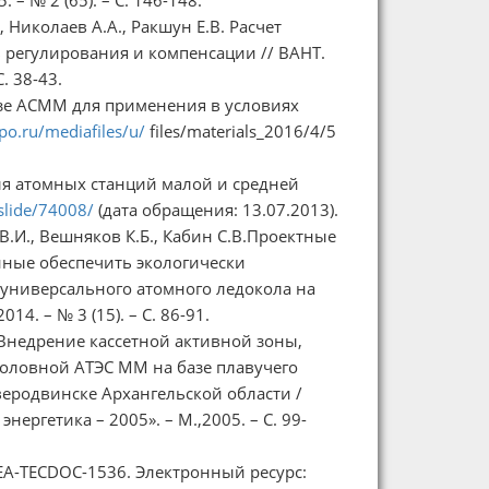
, Николаев А.А., Ракшун Е.В. Расчет
 регулирования и компенсации // ВАНТ.
. 38-43.
азе АСММ для применения в условиях
o.ru/mediafiles/u/
files/materials_2016/4/5
я атомных станций малой и средней
slide/74008/
(дата обращения: 13.07.2013).
В.И., Вешняков К.Б., Кабин С.В.Проектные
ные обеспечить экологически
универсального атомного ледокола на
14. – № 3 (15). – С. 86-91.
. Внедрение кассетной активной зоны,
оловной АТЭС ММ на базе плавучего
веродвинске Архангельской области /
ргетика – 2005». – М.,2005. – С. 99-
. IAEA-TECDOC-1536. Электронный ресурс: