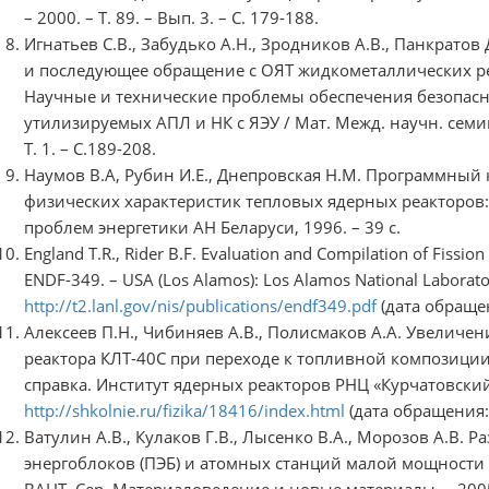
– 2000. – Т. 89. – Вып. 3. – С. 179-188.
Игнатьев С.В., Забудько А.Н., Зродников А.В., Панкратов
и последующее обращение с ОЯТ жидкометаллических ре
Научные и технические проблемы обеспечения безопасн
утилизируемых АПЛ и НК с ЯЭУ / Мат. Межд. научн. семина
Т. 1. – С.189-208.
Наумов В.А, Рубин И.Е., Днепровская Н.М. Программный 
физических характеристик тепловых ядерных реакторов:
проблем энергетики АН Беларуси, 1996. – 39 с.
England T.R., Rider B.F. Evaluation and Compilation of Fissio
ENDF-349. – USA (Los Alamos): Los Alamos National Laborat
http://t2.lanl.gov/nis/publications/endf349.pdf
(дата обращен
Алексеев П.Н., Чибиняев А.В., Полисмаков А.А. Увеличе
реактора КЛТ-40С при переходе к топливной композиции
справка. Институт ядерных реакторов РНЦ «Курчатовский
http://shkolnie.ru/fizika/18416/index.html
(дата обращения: 
Ватулин А.В., Кулаков Г.В., Лысенко В.А., Морозов А.В. 
энергоблоков (ПЭБ) и атомных станций малой мощности 
ВАНТ. Сер. Материаловедение и новые материалы. – 2005. 