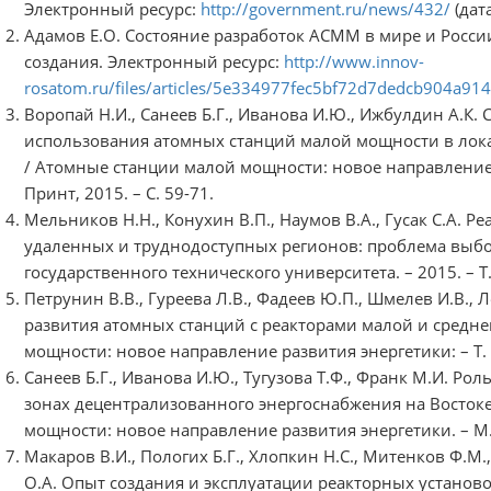
Электронный ресурс:
http://government.ru/news/432/
(дат
Адамов Е.О. Состояние разработок АСММ в мире и Росси
создания. Электронный ресурс:
http://www.innov-
rosatom.ru/files/articles/5e334977fec5bf72d7dedcb904a914
Воропай Н.И., Санеев Б.Г., Иванова И.Ю., Ижбулдин А.К
использования атомных станций малой мощности в лока
/ Атомные станции малой мощности: новое направление р
Принт, 2015. – С. 59-71.
Мельников Н.Н., Конухин В.П., Наумов В.А., Гусак С.А. 
удаленных и труднодоступных регионов: проблема выбо
государственного технического университета. – 2015. – Т. 
Петрунин В.В., Гуреева Л.В., Фадеев Ю.П., Шмелев И.В., 
развития атомных станций с реакторами малой и средн
мощности: новое направление развития энергетики: – Т. 2.
Санеев Б.Г., Иванова И.Ю., Тугузова Т.Ф., Франк М.И. Р
зонах децентрализованного энергоснабжения на Восток
мощности: новое направление развития энергетики. – М.: 
Макаров В.И., Пологих Б.Г., Хлопкин Н.С., Митенков Ф.М.
О.А. Опыт создания и эксплуатации реакторных установо