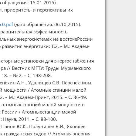
а обращения: 15.01.2015).
и, приоритеты и перспективы их
c0.pdf
(дата обращения: 06.10.2015).
. Сравнительная эффективность
льных энергосистемах на востокеРоссии
азвития энергетики: Т.2. – М.: Академ-
Реакторные установки для энергоснабжения
ра // Вестник МГТУ: Труды Мурманского
18. – № 2. – С. 198-208.
Лепехин А.Н., Удалищев С.В. Перспективы
ей мощности / Атомные станции малой
 – М.: Академ-Принт, 2015. – С. 36-49.
оль атомных станций малой мощности в
е России / Атомныестанции малой
Наука, 2011. – С. 88-100.
, Панов Ю.К., Полуничев В.И., Яковлев
к гражданских судов // Атомная энергия.