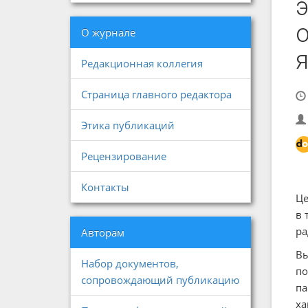
О журнале
Редакционная коллегия
Страница главного редактора
Этика публикаций
Рецензирование
Контакты
Це
в 
ра
Авторам
Вы
Набор документов,
по
сопровождающий публикацию
па
ха