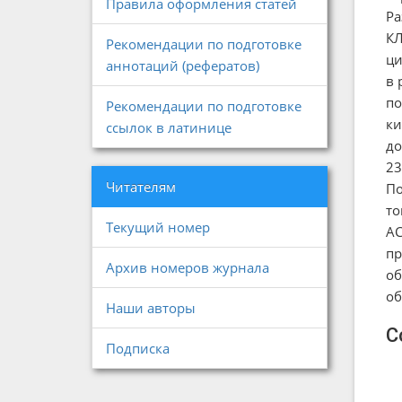
Правила оформления статей
Ра
КЛ
Рекомендации по подготовке
ци
аннотаций (рефератов)
в 
по
Рекомендации по подготовке
ки
ссылок в латинице
до
23
Читателям
По
то
Текущий номер
АС
пр
Архив номеров журнала
об
об
Наши авторы
С
Подписка