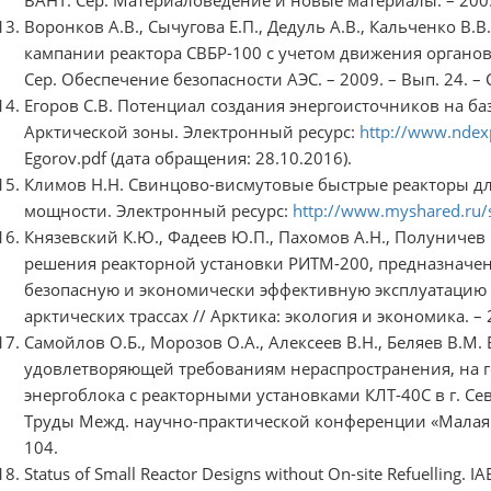
Воронков А.В., Сычугова Е.П., Дедуль А.В., Кальченко В.В.
кампании реактора СВБР-100 с учетом движения органов
Сер. Обеспечение безопасности АЭС. – 2009. – Вып. 24. – С
Егоров С.В. Потенциал создания энергоисточников на б
Арктической зоны. Электронный ресурс:
http://www.ndexp
Egorov.pdf (дата обращения: 28.10.2016).
Климов Н.Н. Свинцово-висмутовые быстрые реакторы дл
мощности. Электронный ресурс:
http://www.myshared.ru/
Князевский К.Ю., Фадеев Ю.П., Пахомов А.Н., Полуничев 
решения реакторной установки РИТМ-200, предназначен
безопасную и экономически эффективную эксплуатацию 
арктических трассах // Арктика: экология и экономика. – 20
Самойлов О.Б., Морозов О.А., Алексеев В.Н., Беляев В.М
удовлетворяющей требованиям нераспространения, на г
энергоблока с реакторными установками КЛТ-40С в г. Се
Труды Межд. научно-практической конференции «Малая эне
104.
Status of Small Reactor Designs without On-site Refuelling