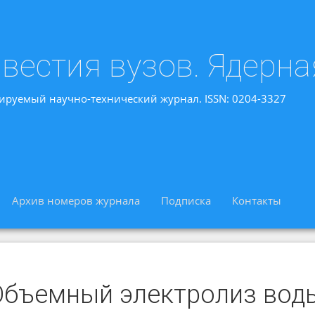
вестия вузов. Ядерна
ируемый научно-технический журнал. ISSN: 0204-3327
Архив номеров журнала
Подписка
Контакты
Объемный электролиз вод