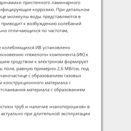
одинамики пристенного ламинарного
нсифицирующие коррозию. При детальном
ице молекулы воды представляются в
й приводит к возбуждению колебаний
льно отличающихся по частотам,
 колеблющихся ИВ установлено
кновению «тяжелого» компонента (ИК) к
льшим сродством к электронам формирует
 поля, равную примерно 2,6 МВ/см, под
наночастице с образованием газовых
м конструкционного материала с
тслаивания материала с образованием
стики труб и наличие «нанопорошков» в
 актуально при длительной эксплуатации