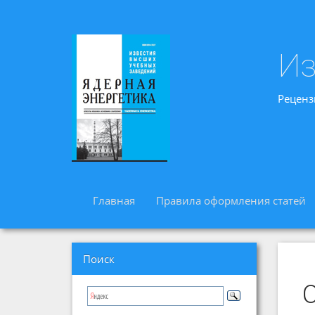
Из
Реценз
Главная
Правила оформления статей
Поиск