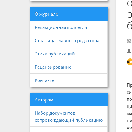
р
О журнале
Редакционная коллегия
Страница главного редактора
Этика публикаций
Рецензирование
Контакты
Пр
си
по
Авторам
ци
Набор документов,
ма
сопровождающий публикацию
не
об