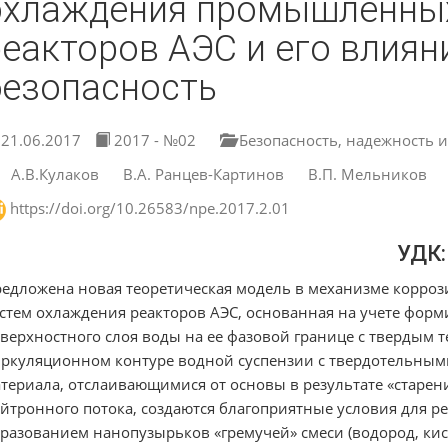
охлаждения промышленных
еакторов АЭС и его влиян
безопасность
21.06.2017
2017 - №02
Безопасность, надежность и
А.В.Кулаков
В.А. Ранцев-Картинов
В.П. Мельников
https://doi.org/10.26583/npe.2017.2.01
УДК:
едложена новая теоретическая модель в механизме корро
стем охлаждения реакторов АЭС, основанная на учете фор
верхностного слоя воды на ее фазовой границе с твердым 
ркуляционном контуре водной суспензии с твердотельным
териала, отслаивающимися от основы в результате «старен
йтронного потока, создаются благоприятные условия для р
разованием нанопузырьков «гремучей» смеси (водород, кис