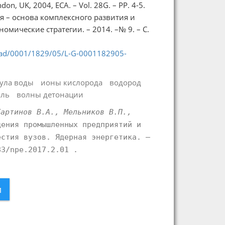
don, UK, 2004, ECA. – Vol. 28G. – РР. 4-5.
я – основа комплексного развития и
мические стратегии. – 2014. –№ 9. – С.
load/0001/1829/05/L-G-0001182905-
ула воды
ионы кислорода
водород
аль
волны детонации
Картинов В.А., Мельников В.П.,
ения промышленных предприятий и
естия вузов. Ядерная энергетика. –
83/npe.2017.2.01 .
л