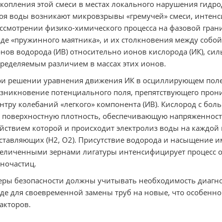
копления этой смеси в местах локального нарушения гидр
оя воды возникают микровзрывы «гремучей» смеси, инте
ссмотрении физико-химического процесса на фазовой гран
де «пружинного маятника», и их столкновения между собо
нов водорода (ИВ) относительно ионов кислорода (ИК), си
ределяемым различием в массах этих ионов.
и решении уравнения движения ИК в осциллирующем поле
зникновение потенциального поля, препятствующего прони
нтру колебаний «легкого» компонента (ИВ). Кислород с бо
 поверхностную плотность, обеспечивающую напряженность
йствием которой и происходит электролиз воды на каждой 
ставляющих (H2, O2). Присутствие водорода и насыщение и
еличенными зернами лигатуры интенсифицирует процесс о
ночастиц.
ры безопасности должны учитывать необходимость диагно
де для своевременной замены труб на новые, что особенно
акторов.