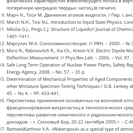
физических характеристик взвесенесущего потока в вер
поперечную миграцию твердых частиц (в печати).
Марч Н., Тоси М. Движение атомов жидкости. / Пер. с англ
March N.H., Tosi N.L. Introduction to liquid State Physics. Lon
Nikolai G.J., Pings C.J. Structure of Liquids// Journal of Chemic
1401-1411.
Маргулис М.А. Сонолюминистенция. // УФН. – 2000. – № 3.
Moro R., Rabinovitch R., Xia Ch., Kresin V.V. Electric Dipole
Deflechion Measurement. // Phys.Rev.Lett. – 2006. – Vol. 97. 
Safe Long Term Operation of Nuclear Power Plants, Safety Rep
Energy Agency, 2008. – No. 57. – 35 p.
Determination of Mechanical Properties of Aged Components
other Miniature Speсimen Testing Techniques / G.B. Lenkey at al
45. – No 4. – PP. 433-441.
Перспективы применения основанных на волновой опти
фракционирования микрочастиц в технологических среда
перспективы развития химического и радиохимического 
докладов. – г. Сосновый Бор, 20-22 сентября 2005 г. – С.4
Rantsev(Kartinov V.A. «Waterspout» as a special type of atmos