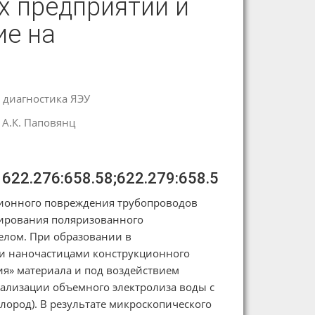
 предприятий и
ие на
 диагностика ЯЭУ
А.К. Паповянц
 622.276:658.58;622.279:658.5
зионного повреждения трубопроводов
мирования поляризованного
телом. При образовании в
и наночастицами конструкционного
ия» материала и под воздействием
еализации объемного электролиза воды с
лород). В результате микроскопического