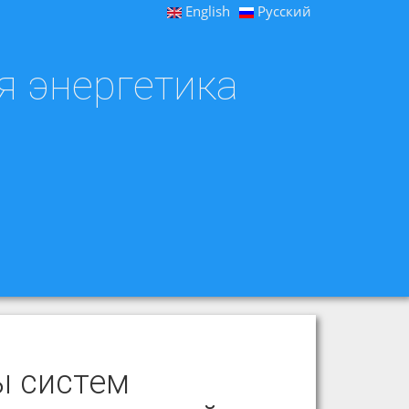
English
Русский
я энергетика
ы систем