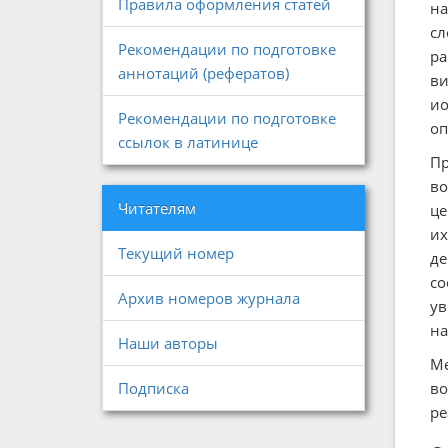
Правила оформления статей
на
сл
Рекомендации по подготовке
ра
аннотаций (рефератов)
ви
ио
Рекомендации по подготовке
оп
ссылок в латинице
Пр
во
Читателям
це
их
Текущий номер
де
со
Архив номеров журнала
ув
на
Наши авторы
Ме
во
Подписка
ре