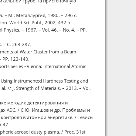
тикальной трубе на пристеночную
. – М.: Металлургия, 1980. – 296 с.
don. World Sci. Publ., 2002, 432 p.
al Physics. – 1967. – Vol. 46. – No. 4. – PP.
 – С. 263-287.
 Moments of Water Claster from a Beam
– PP. 123-140.
orts Series –Vienna: International Atomic
 Using Instrumented Hardness Testing and
. // J. Strength of Materials. – 2013. – Vol.
ке методик детектирования и
х АЭС. / С.Ю. Игашов и др. Проблемы и
контроля в атомной энергетике. / Тезисы
6-47.
pheric aerosol dusty plasma. / Proc. 31st