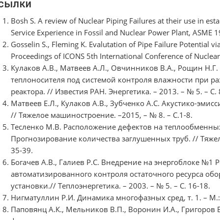
сылки
Bosh S. A review of Nuclear Piping Failures at their use in estab
Service Experience in Fossil and Nuclear Power Plant, ASME 1
Gosselin S., Fleming K. Evalutation of Pipe Failure Potential
Proceedings of ICONS 5th International Conference of Nuclear
Кулаков А.В., Матвеев А.Л., Овчинников В.А., Рощин Н.Г
теплоносителя под системой контроля влажности при р
реактора. // Известия РАН. Энергетика. – 2013. – № 5. – С. 
Матвеев Е.Л., Кулаков А.В., Зубченко А.С. Акустико-эми
// Тяжелое машиностроение. –2015, – № 8. – С.1-8.
Тесленко М.В. Расположение дефектов на теплообменных
Прогнозирование количества заглушенных труб. // Тяжело
35-39.
Богачев А.В., Галиев Р.С. Внедрение на энергоблоке №1 
автоматизированного контроля остаточного ресурса об
установки.// Теплоэнергетика. – 2003. – № 5. – С. 16-18.
Нигматуллин Р.И. Динамика многофазных сред, т. 1. – М.: 
Паповянц А.К., Мельников В.П., Воронин И.А., Григоров