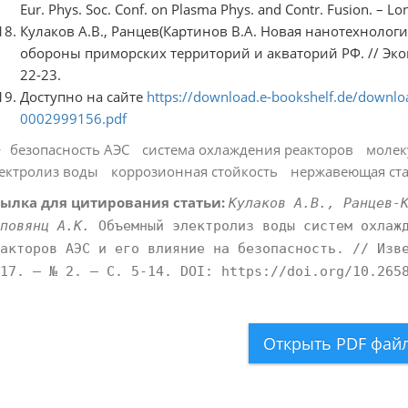
Eur. Phys. Soc. Conf. on Plasma Phys. and Contr. Fusion. – Lon
Кулаков А.В., Ранцев(Картинов В.А. Новая нанотехнологи
обороны приморских территорий и акваторий РФ. // Эконо
22-23.
Доступно на сайте
https://download.e-bookshelf.de/down
0002999156.pdf
безопасность АЭС
система охлаждения реакторов
молек
ектролиз воды
коррозионная стойкость
нержавеющая ст
ылка для цитирования статьи:
Кулаков А.В., Ранцев-
повянц А.К.
Объемный электролиз воды систем охлажд
акторов АЭС и его влияние на безопасность. // Изв
17. – № 2. – С. 5-14. DOI: https://doi.org/10.265
Открыть PDF фай