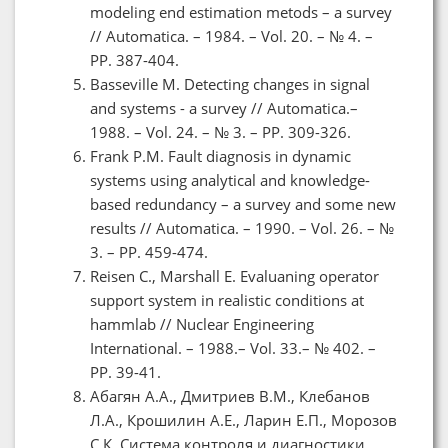
modeling end estimation metods – a survey
// Automatica. – 1984. – Vol. 20. – № 4. –
PP. 387-404.
Basseville M. Detecting changes in signal
and systems - a survey // Automatica.–
1988. – Vol. 24. – № 3. – PP. 309-326.
Frank P.M. Fault diagnosis in dynamic
systems using analytical and knowledge-
based redundancy – a survey and some new
results // Automatica. – 1990. – Vol. 26. – №
3. – PP. 459-474.
Reisen C., Marshall E. Evaluaning operator
support system in realistic conditions at
hammlab // Nuclear Engineering
International. – 1988.– Vol. 33.– № 402. –
PP. 39-41.
Абагян А.А., Дмитриев В.М., Клебанов
Л.А., Крошилин А.Е., Ларин Е.П., Морозов
С.К. Система контроля и диагностики