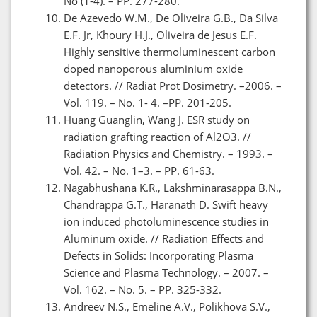
No (1-4). – PP. 277-280.
De Azevedo W.M., De Oliveira G.B., Da Silva
E.F. Jr, Khoury H.J., Oliveira de Jesus E.F.
Highly sensitive thermoluminescent carbon
doped nanoporous aluminium oxide
detectors. // Radiat Prot Dosimetry. –2006. –
Vol. 119. – No. 1- 4. –PP. 201-205.
Huang Guanglin, Wang J. ESR study on
radiation grafting reaction of Al2O3. //
Radiation Physics and Chemistry. – 1993. –
Vol. 42. – No. 1–3. – PP. 61-63.
Nagabhushana K.R., Lakshminarasappa B.N.,
Chandrappa G.T., Haranath D. Swift heavy
ion induced photoluminescence studies in
Aluminum oxide. // Radiation Effects and
Defects in Solids: Incorporating Plasma
Science and Plasma Technology. – 2007. –
Vol. 162. – No. 5. – PP. 325-332.
Andreev N.S., Emeline A.V., Polikhova S.V.,