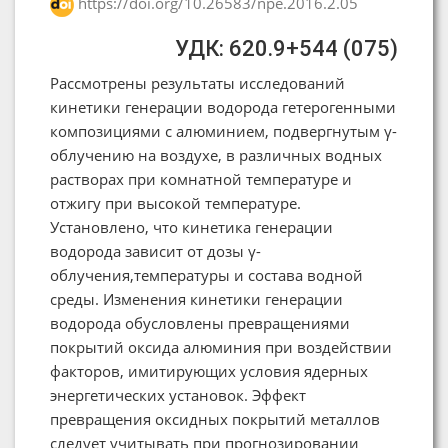
https://doi.org/10.26583/npe.2016.2.05
УДК: 620.9+544 (075)
Рассмотрены результаты исследований
кинетики генерации водорода гетерогенными
композициями с алюминием, подвергнутым γ-
облучению на воздухе, в различных водных
растворах при комнатной температуре и
отжигу при высокой температуре.
Установлено, что кинетика генерации
водорода зависит от дозы γ-
облучения,температуры и состава водной
среды. Изменения кинетики генерации
водорода обусловлены превращениями
покрытий оксида алюминия при воздействии
факторов, имитирующих условия ядерных
энергетических установок. Эффект
превращения оксидных покрытий металлов
следует учитывать при прогнозировании