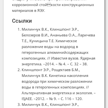
коррозионной стойкости конструкционных
материалов в ЯЭУ.
Ссылки
Милинчук В.К., Клиншпонт Э.Р.,
Белозеров В.И., Ананьева О.А., Ларичева
Т.Е., Куницына Т.Е. Химическое
разложение воды на водород в
гетерогенных алюминийсодержащих
композициях. // Известия вузов. Ядерная
энергетика. –2014. – № 4. – С. 32 – 38.
Клиншпонт Э.Р., Рощектаев Б.М.,
Милинчук В.К. Кинетика накопления
водорода при химическом разложении
воды в гетерогенных композициях. //
Альтернативная энергетика и экология. –
ISJAEE. –2012. – № 9. – С. 116 – 120.
Милинчук В.К., Клиншпонт Э.Р.,