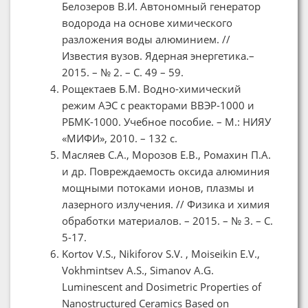
Белозеров В.И. Автономный генератор
водорода на основе химического
разложения воды алюминием. //
Известия вузов. Ядерная энергетика.–
2015. – № 2. – С. 49 – 59.
Рощектаев Б.М. Водно-химический
режим АЭС с реакторами ВВЭР-1000 и
РБМК-1000. Учебное пособие. – М.: НИЯУ
«МИФИ», 2010. – 132 с.
Масляев С.А., Морозов Е.В., Ромахин П.А.
и др. Повреждаемость оксида алюминия
мощными потоками ионов, плазмы и
лазерного излучения. // Физика и химия
обработки материалов. – 2015. – № 3. – С.
5-17.
Kortov V.S., Nikiforov S.V. , Moiseikin E.V.,
Vokhmintsev A.S., Simanov A.G.
Luminescent and Dosimetric Properties of
Nanostructured Ceramics Based on