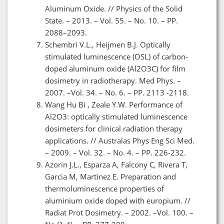
Aluminum Oxide. // Physics of the Solid
State. – 2013. – Vol. 55. – No. 10. – PP.
2088–2093.
Schembri V.L., Heijmen B.J. Optically
stimulated luminescence (OSL) of carbon-
doped aluminum oxide (Al2O3C) for film
dosimetry in radiotherapy. Med Phys. –
2007. –Vol. 34. – No. 6. – PP. 2113 -2118.
Wang Hu Bi , Zeale Y.W. Performance of
Al2O3: optically stimulated luminescence
dosimeters for clinical radiation therapy
applications. // Australas Phys Eng Sci Med.
– 2009. – Vol. 32. – No. 4. – PP. 226-232.
Azorin J.L., Esparza A, Falcony C, Rivera T,
Garcia M, Martinez E. Preparation and
thermoluminescence properties of
aluminium oxide doped with europium. //
Radiat Prot Dosimetry. – 2002. –Vol. 100. –