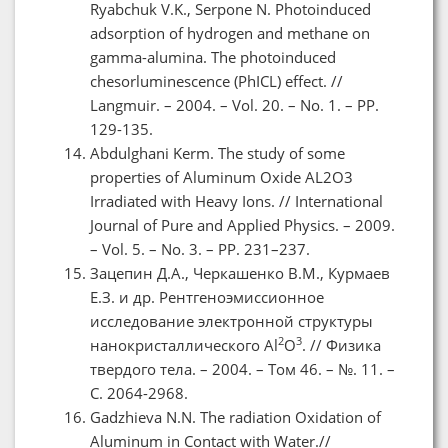
Ryabchuk V.K., Serpone N. Photoinduced
adsorption of hydrogen and methane on
gamma-alumina. The photoinduced
chesorluminescence (PhICL) effect. //
Langmuir. – 2004. – Vol. 20. – No. 1. – PP.
129-135.
Abdulghani Kerm. The study of some
properties of Aluminum Oxide AL2O3
Irradiated with Heavy Ions. // International
Journal of Pure and Applied Physics. – 2009.
– Vol. 5. – No. 3. – PP. 231–237.
Зацепин Д.А., Черкашенко В.М., Курмаев
Е.З. и др. Рентгеноэмиссионное
исследование электронной структуры
2
3
нанокристаллического Al
O
. // Физика
твердого тела. – 2004. – Том 46. – №. 11. –
С. 2064-2968.
Gadzhieva N.N. The radiation Oxidation of
Aluminum in Contact with Water.//