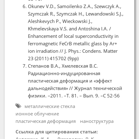
Okunev V.D., Samoilenko Z.A., Szewczyk A.,
Szymczak R., Szymczak H., Lewandowski S.J.,
Aleshkevych P., Wieckowski J.,
Khmelevskaya V.S. and Antoshina I.A. /
Enhancement of local superconductivity in
ferromagnetic FeCrB metallic glass by Ar+
ion irradiation // J. Phys.: Condens. Matter
23 (2011) 415702 (9pp)
Степанов В.А., Хмелевская В.С.
Радиационно-индуцированная
пластическая деформация и «эффект
дальнодействия» // Журнал технической
физики. –2011. –Т. 81. – Вып. 9. –С 52-56
металлические стекла
ионное облучение
пластическая деформация
наноструктура
Ссылка для цитирования статьи: