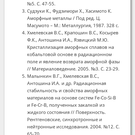
№5. С. 47-55.
Судзуки К., Фудзимори Х., Хасимото К.
Аморфные металлы / Под ред. Ц.
Масумото – М.: Металлургия, 1987. 328 с.
Хмелевская В.С., Крапошин В.С., Косырев
Ф.К., Антошина И.А., Язвицкий М.Ю.
Кристаллизация аморфных сплавов на
кобальтовой основе в радиационном
поле и явление возврата аморфной фазы
// Материаловедение. 2005. №3. С. 23-29.
Малынкин В.Г., Хмелевская В.С.,
Антошина И.А. и др. Радиационная
стабильность и свойства аморфных
материалов на основе систем Fe-Co-Si-B
и Fe-Cr-B, полученных закалкой из
жидкого состояния // Поверхность.
Рентгеновские, синхротронные и
нейтронные исследования. 2004. №12. С.
65-70.