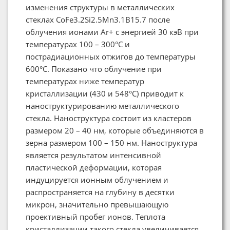
изменения структуры в металлических
стеклах CoFe3.2Si2.5Mn3.1B15.7 после
облучения ионами Ar+ с энергией 30 кэВ при
температурах 100 – 300°C и
пострадиационных отжигов до температуры
600°C. Показано что облучение при
температурах ниже температур
кристаллизации (430 и 548°C) приводит к
наноструктурированию металлического
стекла. Наноструктура состоит из кластеров
размером 20 – 40 нм, которые объединяются в
зерна размером 100 – 150 нм. Наноструктура
является результатом интенсивной
пластической деформации, которая
индуцируется ионным облучением и
распространяется на глубину в десятки
микрон, значительно превышающую
проективный пробег ионов. Теплота
кристаллизации такого стекла увеличивается