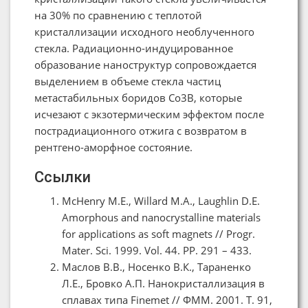
на 30% по сравнению с теплотой
кристаллизации исходного необлученного
стекла. Радиационно-индуцированное
образование наноструктур сопровождается
выделением в объеме стекла частиц
метастабильных боридов Со3В, которые
исчезают с экзотермическим эффектом после
пострадиационного отжига с возвратом в
рентгено-аморфное состояние.
Ссылки
McHenry M.E., Willard M.A., Laughlin D.E.
Amorphous and nanocrystalline materials
for applications as soft magnets // Progr.
Mater. Sci. 1999. Vol. 44. PP. 291 – 433.
Маслов В.В., Носенко В.К., Тараненко
Л.Е., Бровко А.П. Нанокристаллизация в
сплавах типа Finemet // ФММ. 2001. Т. 91,