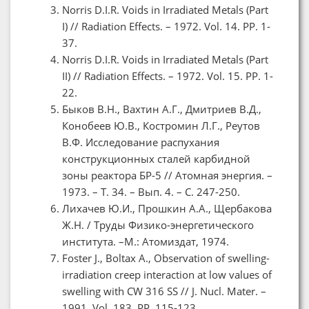
Norris D.I.R. Voids in Irradiated Metals (Part
I) // Radiation Effects. – 1972. Vol. 14. PP. 1-
37.
Norris D.I.R. Voids in Irradiated Metals (Part
II) // Radiation Effects. – 1972. Vol. 15. PP. 1-
22.
Быков В.Н., Вахтин А.Г., Дмитриев В.Д.,
Конобеев Ю.В., Костромин Л.Г., Реутов
В.Ф. Исследование распухания
конструкционных сталей карбидной
зоны реактора БР-5 // Атомная энергия. –
1973. – Т. 34. – Вып. 4. – С. 247-250.
Лихачев Ю.И., Прошкин А.А., Щербакова
Ж.Н. / Труды Физико-энергетического
института. –М.: Атомиздат, 1974.
Foster J., Boltax A., Observation of swelling-
irradiation creep interaction at low values of
swelling with CW 316 SS // J. Nucl. Mater. –
1991. Vol. 183. PP. 115-123.