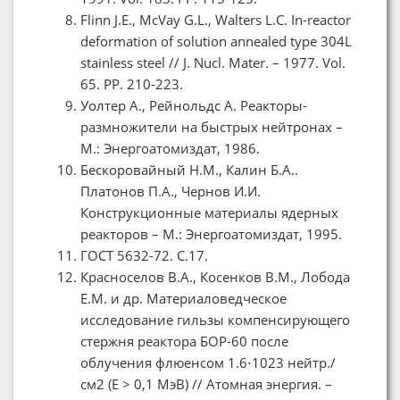
Flinn J.E., MсVay G.L., Walters L.C. In-reactor
deformation of solution annealed type 304L
stainless steel // J. Nucl. Mater. – 1977. Vol.
65. PP. 210-223.
Уолтер А., Рейнольдс А. Реакторы-
размножители на быстрых нейтронах –
М.: Энергоатомиздат, 1986.
Бескоровайный Н.М., Калин Б.А..
Платонов П.А., Чернов И.И.
Конструкционные материалы ядерных
реакторов – М.: Энергоатомиздат, 1995.
ГОСТ 5632-72. С.17.
Красноселов В.А., Косенков В.М., Лобода
Е.М. и др. Материаловедческое
исследование гильзы компенсирующего
стержня реактора БОР-60 после
облучения флюенсом 1.6⋅1023 нейтр./
см2 (Е > 0,1 МэВ) // Атомная энергия. –