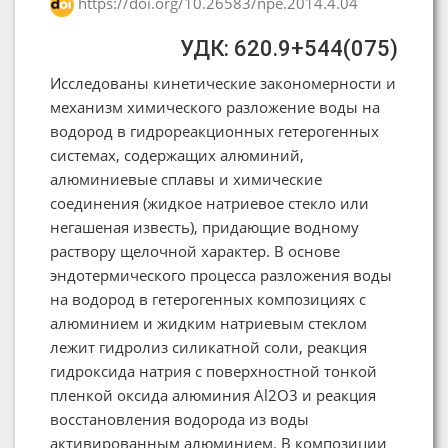
https://doi.org/10.26583/npe.2014.4.04
УДК: 620.9+544(075)
Исследованы кинетические закономерности и
механизм химического разложение воды на
водород в гидрореакционных гетерогенных
системах, содержащих алюминий,
алюминиевые сплавы и химические
соединения (жидкое натриевое стекло или
негашеная известь), придающие водному
раствору щелочной характер. В основе
эндотермического процесса разложения воды
на водород в гетерогенных композициях с
алюминием и жидким натриевым стеклом
лежит гидролиз силикатной соли, реакция
гидроксида натрия с поверхностной тонкой
пленкой оксида алюминия Al2O3 и реакция
восстановления водорода из воды
активированным алюминием. В композиции