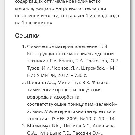
содержащих оптимальное количество
металла, жидкого натриевого стекла или
негашеной извести, составляет 1.2 л водорода
на 1 г алюминия.
Ссылки
Физическое материаловедение. Т. 8.
Конструкционные материалы ядерной
техники / Б.А. Калин, П.А. Платонов, Ю.В.
Тузов, И.И. Чернов, Я.И. Штромбах. – М.:
НИЯУ МИФИ, 2012. – 736 с.
Шилина А.С., Милинчук В.К. Физико-
химические процессы получения
водорода и адсорбента,
соответствующие принципам «зеленой»
химии. // Альтернативная энергетика и
экология – ISJAEE. 2009. № 10. C. 10 – 14.
Милинчук В.К., Шилина А.С., Ананьева
О.А., Куницына Т.Е., Пасевич О.Ф.,