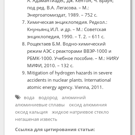
А. Адамантиадес, Дж. Кентон, Ч. Браун;
под ред. В.А. Легасова. – М.:
Энергоатомиздат, 1989. – 752 с.
Химическая энциклопедия. Редкол.:
Кнуньянц И.Л. и др. – М.: Советская
энциклопедия, 1990. – Т. 2. – 611 с.
Рощектаев Б.М. Водно-химический
режим АЭС с реакторами ВВЭР-1000 и
РБМК-1000. Учебное пособие. – М.: НИЯУ
МИФИ, 2010. – 132 с.
Mitigation of hydrogen hazards in severe
accidents in nuclear plants. International
atomic energy agency. Vienna, 2011.
вода
водород
алюминий
алюминиевые сплавы
оксид алюминия
оксид кальция
жидкое натриевое стекло
негашеная известь
Ссылка для цитирования статьи: