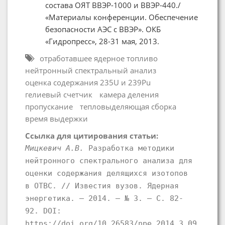
состава ОЯТ ВВЭР-1000 и ВВЭР-440./
«Материалы конференции. Обеспечение
безопасности АЭС с ВВЭР». ОКБ
«Гидропресс», 28-31 мая, 2013.
отработавшее ядерное топливо
нейтронный спектральный анализ
оценка содержания 235U и 239Pu
гелиевый счетчик
камера деления
пропускание
тепловыделяющая сборка
время выдержки
Ссылка для цитирования статьи:
Мицкевич А.В.
Разработка методики
нейтронного спектрального анализа для
оценки содержания делящихся изотопов
в ОТВС. // Известия вузов. Ядерная
энергетика. – 2014. – № 3. – С. 82-
92. DOI:
https://doi.org/10.26583/npe.2014.3.09