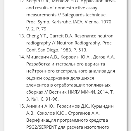
Keepin G.R., Menlove H.O. Application areas
and results of nondestructive assay
measurements // Safeguards technique.
Proc. Symp. Karlsruhe, IAEA, Vienna. 1970.
V. 2. P. 79.
Cheng Y.T., Garrett D.A. Resonance neutron
radiography // Neutron Radiography. Proc.
Conf. San Diego. 1983. P. 513.
Мицкевич А.В., Коровин Ю.А., Догов А.А.
Разработка интегрального варианта
нейтронного спектрального анализа для
оценки содержания делящихся
элементов в отработавших топливных
сборках // Вестник НИЯУ МИФИ. 2014. Т.
3. №1. С. 91-96.
Аникин А.Ю., Герасимов Д.К., Курындин
А.В., Соколов К.Ю., Строганов А.А.
Верификация программного средства
PSG2/SERPENT для расчета изотопного