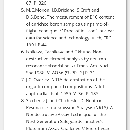
67. P. 326.
M.C.Moxon, J.B.Bricland, S.Croft and
D.S.Bond. The measurement of B10 content
of enriched boron samples using time-of-
flight technique. // Proc. of int. conf. nuclear
data for science and technology.Julich, FRG.
1991.P.441.
Ishikava, Tachikava and Okhubo. Non-
destructive element analysis by neutron
resonance absorbtion. // Trans. Am. Nucl.
Soc.1988. V. AO56 (SUPPL.3).P. 31.
J.C. Overley. NRTA determination of the
organic compound compositions. // Int. j.
appl. radiat. isot. 1985. V. 36. P. 185.
Sterbentz J. and Chichester D. Neutron
Resonance Transmission Analysis (NRTA): A
Nondestructive Assay Technique for the
Next Generation Safeguards Initiative’s
Plutonium Assay Challenge // End-of-year