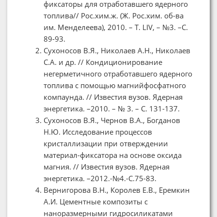
фиксаторы для отработавшего ядерного
топлива// Рос.хим.ж. (Ж. Рос.хим. об-ва
им. Менделеева), 2010. – Т. LIV, – №3. –С.
89-93.
Сухоносов В.Я., Николаев А.Н., Николаев
С.А. и др. // Кондиционирование
негерметичного отработавшего ядерного
топлива с помощью магнийфосфатного
компаунда. // Известия вузов. Ядерная
энергетика. –2010. – № 3. – С. 131-137.
Сухоносов В.Я., Чернов В.А., Богданов
Н.Ю. Исследование процессов
кристаллизации при отверждении
материал-фиксатора на основе оксида
магния. // Известия вузов. Ядерная
энергетика. –2012.-№4.-С.75-83.
Вернигорова В.Н., Королев Е.В., Еремкин
А.И. Цементные композиты с
наноразмерными гидросиликатами