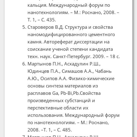
кальция. Международный форум по
нанотехнологиям. – М.: Роснано, 2008. –
Т. 1, – С. 435.
Староверов В.Д. Структура и свойства
наномодифицированного цементного
камня. Автореферат диссертации на
соискание ученой степени кандидата
техн. наук. Санкт-Петербург. 2009. – 18 с.
Мартынов П.Н., Асхадулин Р.Ш.,
Юдинцев П.А., Симашов А.А., Чабань
А.Ю., Осипов А.А. Физико-химические
основы синтеза материалов из
расплавов Ga, Pb-Bi,Pb.Свойства
произведенных субстанций и
перспективные области их
использования. Международный форум
по нанотехнологиям. – М.: Роснано,
2008. –Т. 1, – С. 485.
Мартынов П.Н., Асхадулин Р.Ш.,